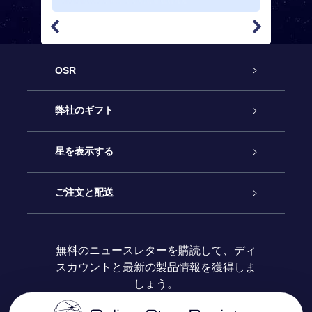
OSR
カスタマーサービス
弊社のギフト
お問い合わせ
Online Starギフト
星を表示する
ブログ
OSRギフトパック
星の登録
ご注文と配送
よくあるご質問
Super Star Gift
OSR Star Finderアプリ
カスタマーログイン
無料のニュースレターを購読して、ディ
スカウントと最新の製品情報を獲得しま
OSR ギフトカード
レビュー
カスタマイズされたStar Page
お支払いに関する情報
しょう。
法人ギフト