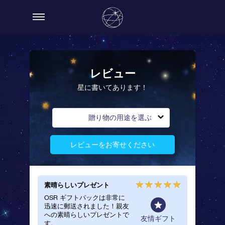
レビュー
星に書いてあります！
贈り物の用途を選ぶ
レビューをお寄せください
素晴らしいプレゼント
かわい
OSR ギフトパックは非常に
この星
迅速に郵送されました！親友
贈りまし
への素晴らしいプレゼントで
明書と
一般
友情ギフト
す。
ても気