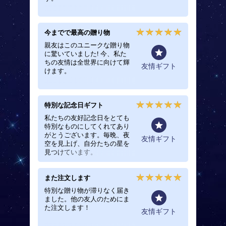
今までで最高の贈り物
おうし
いまし
親友はこのユニークな贈り物
に驚いていました! 今、私た
大切な
ちの友情は全世界に向けて輝
いた星
一般
友情ギフト
けます。
た。プ
の友人
特別な記念日ギフト
非常に
私たちの友好記念日をとても
とても
特別なものにしてくれてあり
への魔法
がとうございます。毎晩、夜
友情ギフト
空を見上げ、自分たちの星を
見つけています。
また注文します
完璧な
特別な贈り物が滞りなく届き
星と親
ました。他の友人のためにま
ため、
た注文します！
祝うの
友情ギフト
いまし