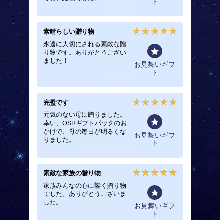
ト
ト
うもあ
素晴らしい贈り物
素晴ら
永遠に大切にされる素敵な贈
サービ
り物です。ありがとうござい
Online
ました！
ました
舞いギフ
お見舞いギフ
ジタル
ト
ト
きまし
完璧です
彼女は
に入り
元気のない母に贈りました。
幸い、OSRギフトパックのお
難病の
かげで、母の毎日が明るくな
人はそ
舞いギフ
お見舞いギフ
りました。
ていま
ト
ト
物をと
した。
素敵な家族の贈り物
私の期
家族みんなの心に響く贈り物
期待を
でした。ありがとうございま
プレゼ
した。
くいけ
舞いギフ
お見舞いギフ
てすぐ
ト
ト
う!