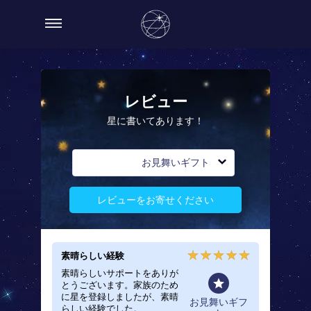
レビュー
星に書いてあります！
お見舞いギフト
レビューをお寄せください
素晴らしい経験
とても
素晴らしいサポートをありが
末期症
とうございます。家族のため
に星に
に星を登録しましたが、素晴
ても感
舞いギフ
お見舞いギフ
らしい経験でした。
こうし