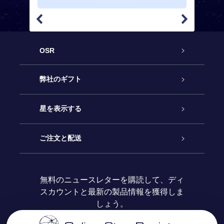
OSR
カスタマーサービス
弊社のギフト
お問い合わせ
Online Starギフト
星を表示する
ブログ
OSRギフトパック
星の登録
ご注文と配送
よくあるご質問
Super Star Gift
OSR Star Finderアプリ
カスタマーログイン
無料のニュースレターを購読して、ディ
スカウントと最新の製品情報を獲得しま
OSR ギフトカード
レビュー
カスタマイズされたStar Page
お支払いに関する情報
しょう。
法人ギフト