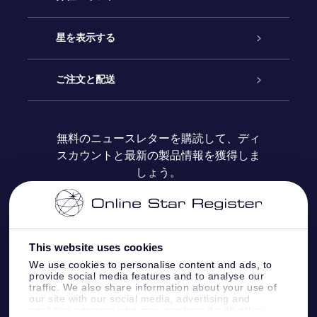
お問い合わせ
Online Starギフト
星を表示する
ブログ
OSRギフトパック
星の登録
ご注文と配送
よくあるご質問
Super Star Gift
OSR Star Finderアプリ
カスタマーログイン
無料のニュースレターを購読して、ディ
スカウントと最新の製品情報を獲得しま
OSR ギフトカード
レビュー
カスタマイズされたStar Page
お支払いに関する情報
しょう。
法人ギフト
One Million Stars
配送に関する情報
OSR Starsaver
返品ポリシ
This website uses cookies
We use cookies to personalise content and ads, to
provide social media features and to analyse our
星間飛行VRアプリ
星座
traffic. We also share information about your use of
our site with our social media, advertising and
analytics partners who may combine it with other