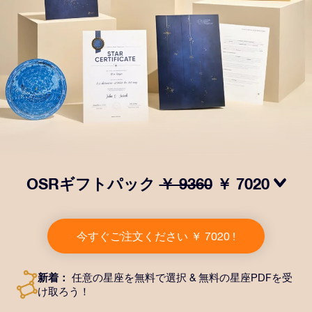
OSRギフトパック
￥ 9360
￥ 7020
OSRギフトパックで目を輝かせましょう！指定した住
所に送付される美しい封筒とカスタマイズされたドキュ
今すぐご注文ください ￥ 7020 !
メント、デジタルドキュメントが含まれている他、弊社
のアプリを無料で利用できます。大切や人や友達に永遠
に残る贈り物を贈れる、魔法のような方法です。
新着：
任意の星座を無料で選択 & 無料の星座PDFを受
け取ろう！