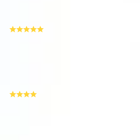
マス・プレゼントをどこで買ったのかと尋ねます。私
One Million Stars を訪問してください。
の答えはいつも同じです。OSR.orgをチェックしてみ
てください!
VRで宇宙を発見しましょう
とても独創的なクリスマス・プレゼント!
AppStore (iOS)
Play Store (Android)
今年は、豪華なパッケージに入ったクリスマス・プレ
ゼントが家に届きました。私は驚いてパッケージを急
いで開けると、すぐに私の名前が付いた星を見まし
た。このような独創的なクリスマス・プレゼントをも
らったことは今までありませんでした。特別に自分の
名前の付いた星が永遠にあるというのは本当に名誉な
ことだと思います!
ガールフレンドへのクリスマス・プレゼント
去年私の弟は、彼の妻に、少しありふれたクリスマ
ス・プレゼントを買いました。そのクリスマス・プレ
ゼントは特に悪趣味で、彼はその後、年中そのプレゼ
ントについて指摘されました。自分はそうならないよ
うにと、私はガールフレンドへのクリスマス・プレゼ
ント探しをがんばることにしました。インターネット