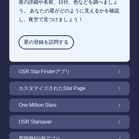
星の詳細や名前、日付、色などを調べましょ
う。 あなたの星がどのように見えるかを確認
し、夜空で見つけましょう！
星の登録を訪問する
OSR Star Finderアプリ
OSR Star Finderアプリで夜空に輝く自分の星
カスタマイズされたStar Page
を見つけるには
無料Star Pageで星のギフトをカスタマイズ
One Million Stars
One Million Stars: 私たちの銀河系の周辺を探
OSR Starsaver
索
OSR Starsaverで画面を照らしましょう
星間飛行VRアプリ