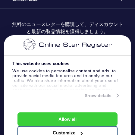
よくあるご質問
Super Star Gift
OSR Star Finderアプリ
カスタマーログイン
無料のニュースレターを購読して、ディスカウント
と最新の製品情報を獲得しましょう。
OSR ギフトカード
レビュー
カスタマイズされたStar Page
お支払いに関する情報
法人ギフト
One Million Stars
配送に関する情報
This website uses cookies
OSR Starsaver
返品ポリシ
We use cookies to personalise content and ads, to
provide social media features and to analyse our
traffic. We also share information about your use of
星間飛行VRアプリ
our site with our social media, advertising and
星座
analytics partners who may combine it with other
information that you’ve provided to them or that
Show details
they’ve collected from your use of their services.
Online Star Register BV
- Laan van de Maagd 83, 7324
BT Apeldoorn, The Netherlands
カスタマーサービス:
help@osr.org
Allow all
KVK: 60333553, VAT: NL 8538.62.722B01
プレスページ
One Million Stars
Customize
一般利用規約
プライバシーポリシー &