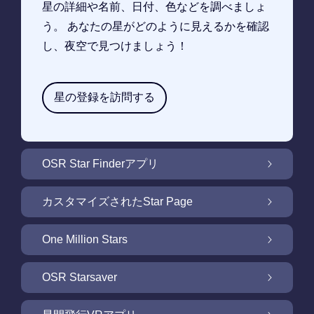
星の詳細や名前、日付、色などを調べましょ
う。 あなたの星がどのように見えるかを確認
し、夜空で見つけましょう！
星の登録を訪問する
OSR Star Finderアプリ
OSR Star Finderアプリで夜空に輝く自分の星
カスタマイズされたStar Page
を見つけるには
無料Star Pageで星のギフトをカスタマイズ
One Million Stars
One Million Stars: 私たちの銀河系の周辺を探
OSR Starsaver
索
OSR Starsaverで画面を照らしましょう