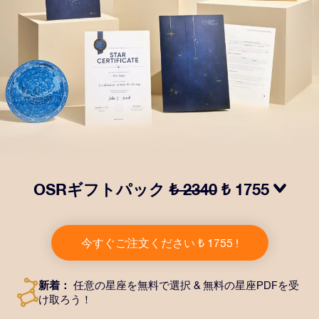
OSRギフトパック
₺ 2340
₺ 1755
OSRギフトパックで目を輝かせましょう！指定した住
所に送付される美しい封筒とカスタマイズされたドキュ
今すぐご注文ください ₺ 1755 !
メント、デジタルドキュメントが含まれている他、弊社
のアプリを無料で利用できます。大切や人や友達に永遠
に残る贈り物を贈れる、魔法のような方法です。
新着：
任意の星座を無料で選択 & 無料の星座PDFを受
け取ろう！