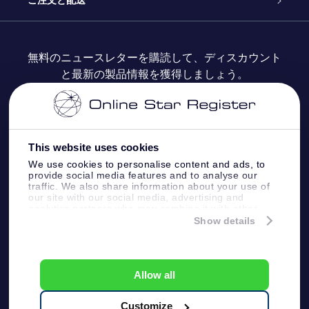
ご注文と配送
よくあるご質問
Super Star Gift
OSR Star Finderアプリ
カスタマーログイン
無料のニュースレターを購読して、ディスカウント
と最新の製品情報を獲得しましょう。
OSR ギフトカード
レビュー
カスタマイズされたStar Page
お支払いに関する情報
法人ギフト
One Million Stars
配送に関する情報
This website uses cookies
OSR Starsaver
返品ポリシ
We use cookies to personalise content and ads, to
provide social media features and to analyse our
traffic. We also share information about your use of
星間飛行VRアプリ
our site with our social media, advertising and
星座
analytics partners who may combine it with other
information that you’ve provided to them or that
Show details
they’ve collected from your use of their services.
Online Star Register BV
- Laan van de Maagd 83, 7324
BT Apeldoorn, The Netherlands
カスタマーサービス:
help@osr.org
Allow all
KVK: 60333553, VAT: NL 8538.62.722B01
プレスページ
One Million Stars
Customize