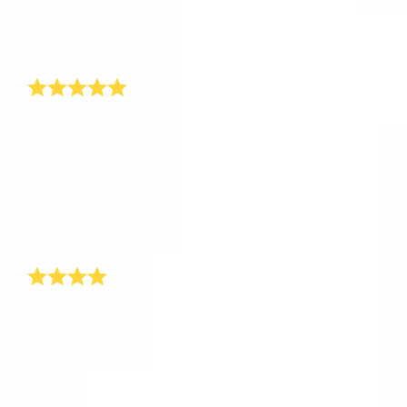
マス・プレゼントをどこで買ったのかと尋ねます。私
One Million Stars を訪問してください。
の答えはいつも同じです。OSR.orgをチェックしてみ
てください!
VRで宇宙を発見しましょう
とても独創的なクリスマス・プレゼント!
AppStore (iOS)
Play Store (Android)
今年は、豪華なパッケージに入ったクリスマス・プレ
ゼントが家に届きました。私は驚いてパッケージを急
いで開けると、すぐに私の名前が付いた星を見まし
た。このような独創的なクリスマス・プレゼントをも
らったことは今までありませんでした。特別に自分の
名前の付いた星が永遠にあるというのは本当に名誉な
ことだと思います!
ガールフレンドへのクリスマス・プレゼント
去年私の弟は、彼の妻に、少しありふれたクリスマ
ス・プレゼントを買いました。そのクリスマス・プレ
ゼントは特に悪趣味で、彼はその後、年中そのプレゼ
ントについて指摘されました。自分はそうならないよ
うにと、私はガールフレンドへのクリスマス・プレゼ
ント探しをがんばることにしました。インターネット