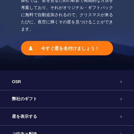
弊社では、星を見るための斬新で画期的な方法を
考案しており、それがオリジナル・ギフトパック
に無料で自動追加されるので、クリスマスが来る
たびに、夜空に輝くその星を見つけることができ
ます。
今すぐ星を名付けましょう！
OSR
カスタマーサービス
弊社のギフト
お問い合わせ
Online Starギフト
星を表示する
ブログ
OSRギフトパック
星の登録