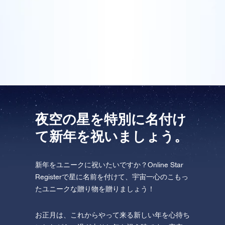
飛行しましょう！
ライン・スターレジスターで皆のために星を登録し、
One Million Stars を訪問してください。
証明書にはパーソナル・メッセージが書かれていまし
た。私たちは、これは本当に特別な新年の贈り物だと
VRで宇宙を発見しましょう
思いました。
AppStore (iOS)
Play Store (Android)
夜空の星を特別に名付け
て新年を祝いましょう。
新年をユニークに祝いたいですか？Online Star
Registerで星に名前を付けて、宇宙一心のこもっ
たユニークな贈り物を贈りましょう！
お正月は、これからやって来る新しい年を心待ち