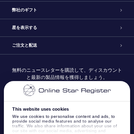
カスタマーサービス
弊社のギフト
お問い合わせ
Online Starギフト
星を表示する
ブログ
OSRギフトパック
星の登録
ご注文と配送
よくあるご質問
Super Star Gift
OSR Star Finderアプリ
カスタマーログイン
無料のニュースレターを購読して、ディスカウント
と最新の製品情報を獲得しましょう。
OSR ギフトカード
レビュー
カスタマイズされたStar Page
お支払いに関する情報
法人ギフト
One Million Stars
配送に関する情報
This website uses cookies
OSR Starsaver
返品ポリシ
We use cookies to personalise content and ads, to
provide social media features and to analyse our
traffic. We also share information about your use of
星間飛行VRアプリ
our site with our social media, advertising and
星座