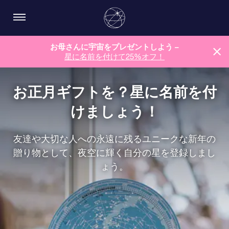
お母さんに宇宙をプレゼントしよう –
星に名前を付けて25%オフ！
お正月ギフトを？星に名前を付
けましょう！
友達や大切な人への永遠に残るユニークな新年の
贈り物として、夜空に輝く自分の星を登録しまし
ょう。