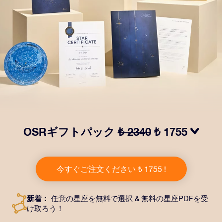
OSRギフトパック
₺ 2340
₺ 1755
OSRギフトパックで目を輝かせましょう！指定した住
所に送付される美しい封筒とカスタマイズされたドキュ
今すぐご注文ください ₺ 1755 !
メント、デジタルドキュメントが含まれている他、弊社
のアプリを無料で利用できます。大切や人や友達に永遠
に残る贈り物を贈れる、魔法のような方法です。
新着：
任意の星座を無料で選択 & 無料の星座PDFを受
け取ろう！