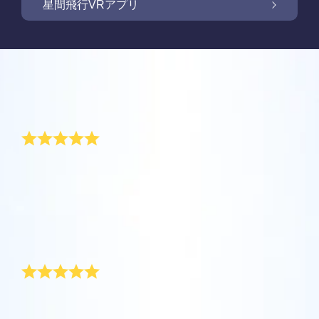
OSR Starsaverで画面を照らしましょう
星間飛行VRアプリ
Online Star Registerでは、夜空に輝く星や星
座を見つけるために、iOS とAndroid用無料モ
新商品: VRアプリで星の間を飛行しましょう
Online Star Registerでは、星のギフトをご購
バイルアプリをご提供しています。Star
入いただいた方全員に無料Star Pageをご提供
レビュー
Finderアプリで、Online Star
しています。Online Star Register（OSR)で星
One Million Starsアプリで、ご自宅で快適に
Register（OSR）に登録した星をさらに簡単
に名前を付けてStar Pageをカスタマイズし、
宇宙を探索しましょう。これは、ウェブブラ
特別な新年の贈り物
に名付けたり見つけたりできます。星の専用
OSR Starsaverを利用して、いつでも星を身
ご家族やお友達、同僚の方に忘れられない贈
ウザから星を旅する画期的な方法です。One
コードで特別に名付けられた星の正確な位置
近に感じましょう。自分の星をスマートフォ
り物を贈りましょう。ウェルカムメッセージ
Million Starsアプリにより、天文学者により
を知ったり、現在地をもとに星座を探したり
オンライン・スターレジスターでは、理想的な新年の
OSR星間飛行VRアプリを利用して、惑星を訪
ンやパソコンの背景画像に設定して、画面を
を添えたり、写真をアップロードしたりな
贈り物を見つけることができるでしょう。新年のお祝
命名された星やOnline Star Register（OSR）
できます。
れ、夜空にある88個の星座について学びまし
キラキラ輝かせましょう！ 新機能OSR
ど、様々な用途でご利用いただけます。
い中にロケットが星に向かって発射されている間に、
で名付けられた星を含め、100万個の星を見
ょう。「星をつなぐ」ためにプレイし、各星
Starsaverを用いて、1日中いつでも星を見る
自分自身に星をプレゼントしましょう。オンライン・
ることができます。3Dで宇宙を飛び回り、星
詳細を見る
スターレジスターでは、新年の贈り物としてずっと残
座に関する情報のロックを解除してくださ
ことができます。
詳細を見る
る、特別で個性的な贈り物をすることができます。
や銀河を体感しましょう！
い。 自分の特別な星に飛んで、詳細を見て、
ハッピーニューイヤー!
詳細を見る
大切な人と共有してください。 無料のモバイ
AppStore (iOS)
Play Store (Android)
詳細を見る
Star Pageをプレビューする
ルVRアプリはiOSとAndroidで利用できます。
私の上司は去年の末、私たちの部署のために特別な新
今すぐアプリをダウンロードして、星の間を
年の贈り物をひそかに用意していました。彼女はオン
OSR Starsaverをプレビューする