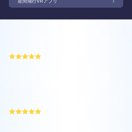
OSR Starsaverで画面を照らしましょう
星間飛行VRアプリ
Online Star Registerでは、夜空に輝く星や星
座を見つけるために、iOS とAndroid用無料モ
新商品: VRアプリで星の間を飛行しましょう
Online Star Registerでは、星のギフトをご購
バイルアプリをご提供しています。Star
入いただいた方全員に無料Star Pageをご提供
レビュー
Finderアプリで、Online Star
しています。Online Star Register（OSR)で星
One Million Starsアプリで、ご自宅で快適に
Register（OSR）に登録した星をさらに簡単
に名前を付けてStar Pageをカスタマイズし、
宇宙を探索しましょう。これは、ウェブブラ
特別な新年の贈り物
に名付けたり見つけたりできます。星の専用
OSR Starsaverを利用して、いつでも星を身
ご家族やお友達、同僚の方に忘れられない贈
ウザから星を旅する画期的な方法です。One
コードで特別に名付けられた星の正確な位置
近に感じましょう。自分の星をスマートフォ
り物を贈りましょう。ウェルカムメッセージ
Million Starsアプリにより、天文学者により
を知ったり、現在地をもとに星座を探したり
オンライン・スターレジスターでは、理想的な新年の
OSR星間飛行VRアプリを利用して、惑星を訪
ンやパソコンの背景画像に設定して、画面を
を添えたり、写真をアップロードしたりな
贈り物を見つけることができるでしょう。新年のお祝
命名された星やOnline Star Register（OSR）
できます。
れ、夜空にある88個の星座について学びまし
キラキラ輝かせましょう！ 新機能OSR
ど、様々な用途でご利用いただけます。
い中にロケットが星に向かって発射されている間に、
で名付けられた星を含め、100万個の星を見
ょう。「星をつなぐ」ためにプレイし、各星
Starsaverを用いて、1日中いつでも星を見る
自分自身に星をプレゼントしましょう。オンライン・
ることができます。3Dで宇宙を飛び回り、星
詳細を見る
スターレジスターでは、新年の贈り物としてずっと残
座に関する情報のロックを解除してくださ
ことができます。
詳細を見る
る、特別で個性的な贈り物をすることができます。
や銀河を体感しましょう！
い。 自分の特別な星に飛んで、詳細を見て、
ハッピーニューイヤー!
詳細を見る
大切な人と共有してください。 無料のモバイ
AppStore (iOS)
Play Store (Android)
詳細を見る
Star Pageをプレビューする
ルVRアプリはiOSとAndroidで利用できます。
私の上司は去年の末、私たちの部署のために特別な新
今すぐアプリをダウンロードして、星の間を
年の贈り物をひそかに用意していました。彼女はオン
OSR Starsaverをプレビューする