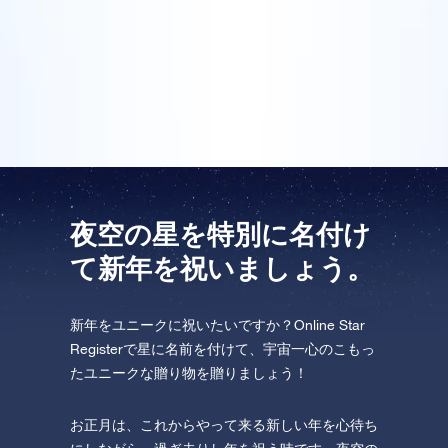
飛行しましょう！
ライン・スターレジスターで皆のために星を登録し、
One Million Stars を訪問してください。
証明書にはパーソナル・メッセージが書かれていまし
た。私たちは、これは本当に特別な新年の贈り物だと
VRで宇宙を発見しましょう
思いました。
AppStore (iOS)
Play Store (Android)
夜空の星を特別に名付け
て新年を祝いましょう。
新年をユニークに祝いたいですか？Online Star
Registerで星に名前を付けて、宇宙一心のこもっ
たユニークな贈り物を贈りましょう！
お正月は、これからやって来る新しい年を心待ち