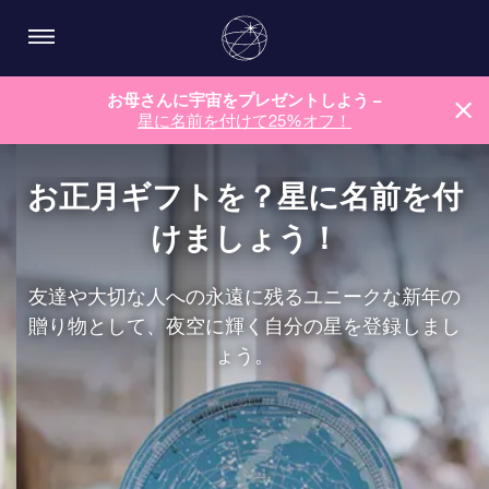
お母さんに宇宙をプレゼントしよう –
星に名前を付けて25%オフ！
お正月ギフトを？星に名前を付
けましょう！
友達や大切な人への永遠に残るユニークな新年の
贈り物として、夜空に輝く自分の星を登録しまし
ょう。