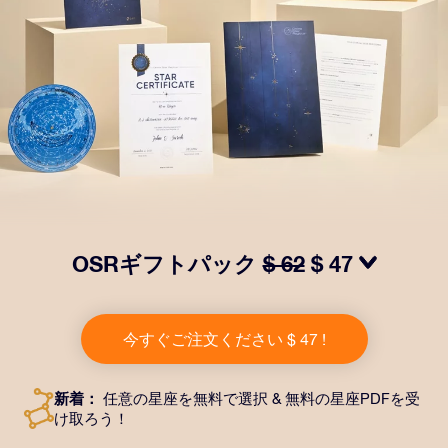
OSRギフトパック
$ 62
$ 47
OSRギフトパックで目を輝かせましょう！指定した住
所に送付される美しい封筒とカスタマイズされたドキュ
今すぐご注文ください $ 47 !
メント、デジタルドキュメントが含まれている他、弊社
のアプリを無料で利用できます。大切や人や友達に永遠
に残る贈り物を贈れる、魔法のような方法です。
新着：
任意の星座を無料で選択 & 無料の星座PDFを受
け取ろう！