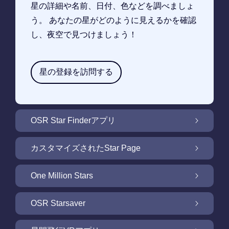
星の詳細や名前、日付、色などを調べましょ
う。 あなたの星がどのように見えるかを確認
し、夜空で見つけましょう！
星の登録を訪問する
OSR Star Finderアプリ
OSR Star Finderアプリで夜空に輝く自分の星
カスタマイズされたStar Page
を見つけるには
無料Star Pageで星のギフトをカスタマイズ
One Million Stars
One Million Stars: 私たちの銀河系の周辺を探
OSR Starsaver
索