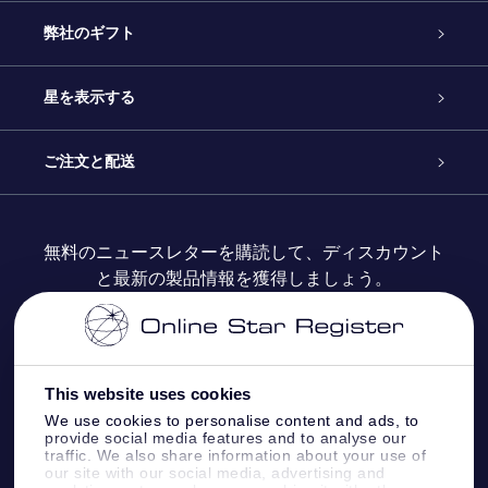
カスタマーサービス
弊社のギフト
お問い合わせ
Online Starギフト
星を表示する
ブログ
OSRギフトパック
星の登録
ご注文と配送
よくあるご質問
Super Star Gift
OSR Star Finderアプリ
カスタマーログイン
無料のニュースレターを購読して、ディスカウント
と最新の製品情報を獲得しましょう。
OSR ギフトカード
レビュー
カスタマイズされたStar Page
お支払いに関する情報
法人ギフト
One Million Stars
配送に関する情報
This website uses cookies
OSR Starsaver
返品ポリシ
We use cookies to personalise content and ads, to
provide social media features and to analyse our
traffic. We also share information about your use of
星間飛行VRアプリ
our site with our social media, advertising and
星座