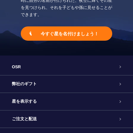
時に自分の名前が付けられた、夜空に輝くその星
を見つけられ、それを子どもや孫に見せることが
できます。
今すぐ星を名付けましょう！
OSR
カスタマーサービス
弊社のギフト
お問い合わせ
Online Starギフト
星を表示する
ブログ
OSRギフトパック
星の登録
ご注文と配送