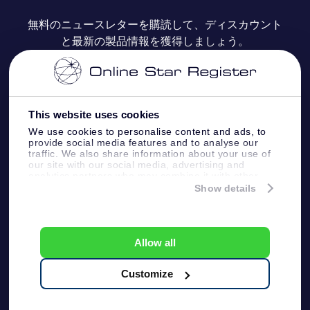
よくあるご質問
Super Star Gift
OSR Star Finderアプリ
カスタマーログイン
無料のニュースレターを購読して、ディスカウント
と最新の製品情報を獲得しましょう。
OSR ギフトカード
レビュー
カスタマイズされたStar Page
お支払いに関する情報
法人ギフト
One Million Stars
配送に関する情報
This website uses cookies
OSR Starsaver
返品ポリシ
We use cookies to personalise content and ads, to
provide social media features and to analyse our
traffic. We also share information about your use of
星間飛行VRアプリ
our site with our social media, advertising and
星座
analytics partners who may combine it with other
information that you’ve provided to them or that
Show details
they’ve collected from your use of their services.
Online Star Register BV
- Laan van de Maagd 83, 7324
BT Apeldoorn, The Netherlands
カスタマーサービス:
help@osr.org
Allow all
KVK: 60333553, VAT: NL 8538.62.722B01
プレスページ
One Million Stars
Customize
一般利用規約
プライバシーポリシー &
免責事項