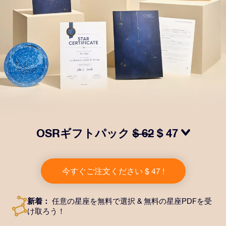
OSRギフトパック
$ 62
$ 47
OSRギフトパックで目を輝かせましょう！指定した住
所に送付される美しい封筒とカスタマイズされたドキュ
今すぐご注文ください $ 47 !
メント、デジタルドキュメントが含まれている他、弊社
のアプリを無料で利用できます。大切や人や友達に永遠
に残る贈り物を贈れる、魔法のような方法です。
新着：
任意の星座を無料で選択 & 無料の星座PDFを受
け取ろう！