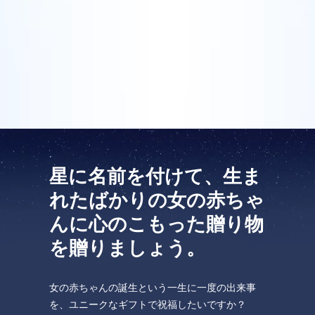
娘が生まれたとき、誇り高い新しい父親として、私は
One Million Stars を訪問してください。
彼女への贈り物として星に名前を付けました。私は宇
宙で最も美しい娘を持ち、何物も彼女にかないませ
VRで宇宙を発見しましょう
ん。彼女のために星に名前を付けるということは、素
晴らしいスタートだと思います!
AppStore (iOS)
Play Store (Android)
星に名前を付けて、生ま
れたばかりの女の赤ちゃ
んに心のこもった贈り物
を贈りましょう。
女の赤ちゃんの誕生という一生に一度の出来事
を、ユニークなギフトで祝福したいですか？