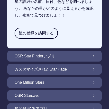
星の詳細や名前、日付、色などを調べましょ
う。 あなたの星がどのように見えるかを確認
し、夜空で見つけましょう！
星の登録を訪問する
OSR Star Finderアプリ
OSR Star Finderアプリで夜空に輝く自分の星
カスタマイズされたStar Page
を見つけるには
無料Star Pageで星のギフトをカスタマイズ
One Million Stars
One Million Stars: 私たちの銀河系の周辺を探
OSR Starsaver
索
OSR Starsaverで画面を照らしましょう
星間飛行VRアプリ