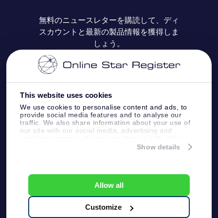
よくあるご質問
Super Star Gift
OSR Star Finderアプリ
カスタマーログイン
無料のニュースレターを購読して、ディ
スカウントと最新の製品情報を獲得しま
OSR ギフトカード
レビュー
カスタマイズされたStar Page
お支払いに関する情報
しょう。
法人ギフト
One Million Stars
配送に関する情報
OSR Starsaver
返品ポリシ
This website uses cookies
We use cookies to personalise content and ads, to
provide social media features and to analyse our
星間飛行VRアプリ
星座
traffic. We also share information about your use of
our site with our social media, advertising and
analytics partners who may combine it with other
information that you’ve provided to them or that
Show details
they’ve collected from your use of their services.
Online Star Register BV
- Laan van de Maagd
83, 7324 BT Apeldoorn, The Netherlands
カスタマーサービス:
help@osr.org
Allow all
KVK: 60333553, VAT: NL 8538.62.722B01
プレスページ
One Million Stars
Customize
一般利用規約
プライバシーポリシ