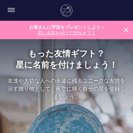
お母さんに宇宙をプレゼントしよう –
星に名前を付けて25%オフ！
もった友情ギフト？
星に名前を付けましょう！
友達や大切な人への永遠に残るユニークな友情を
示す贈り物として、夜空に輝く自分の星を登録し
ましょう。