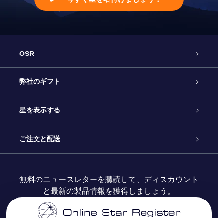
OSR
カスタマーサービス
弊社のギフト
お問い合わせ
Online Starギフト
星を表示する
ブログ
OSRギフトパック
星の登録
ご注文と配送
よくあるご質問
Super Star Gift
OSR Star Finderアプリ
カスタマーログイン
無料のニュースレターを購読して、ディスカウント
と最新の製品情報を獲得しましょう。
OSR ギフトカード
レビュー
カスタマイズされたStar Page
お支払いに関する情報