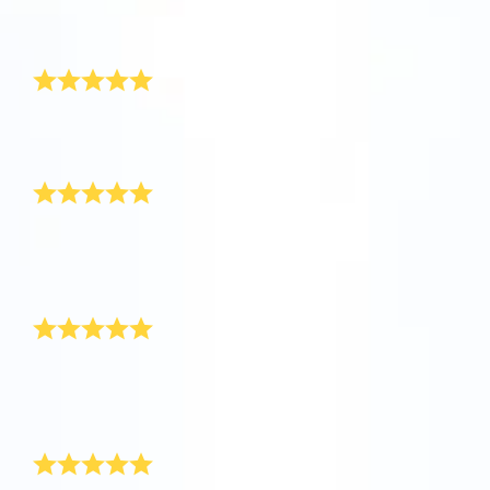
飛行しましょう！
ありがとうございます。毎晩、夜空を見上げ、自分た
One Million Stars を訪問してください。
ちの星を見つけています。
また注文します
VRで宇宙を発見しましょう
特別な贈り物が滞りなく届きました。他の友人のため
にまた注文します！
AppStore (iOS)
Play Store (Android)
かわいい証明書
この星をとても親切な友人に贈りました。 友人は星の
証明書とその付属品すべてをとても気に入っていま
す。
おうし座でプレゼントをもらいました
大切な友人に友人の名前が付いた星を贈り、驚かせま
した。プレゼントを開けたときの友人の表情は最高で
した！
非常に良いサービス