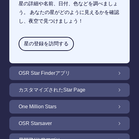
星の詳細や名前、日付、色などを調べましょ
う。 あなたの星がどのように見えるかを確認
し、夜空で見つけましょう！
星の登録を訪問する
OSR Star Finderアプリ
OSR Star Finderアプリで夜空に輝く自分の星
カスタマイズされたStar Page
を見つけるには
無料Star Pageで星のギフトをカスタマイズ
One Million Stars
One Million Stars: 私たちの銀河系の周辺を探
OSR Starsaver
索