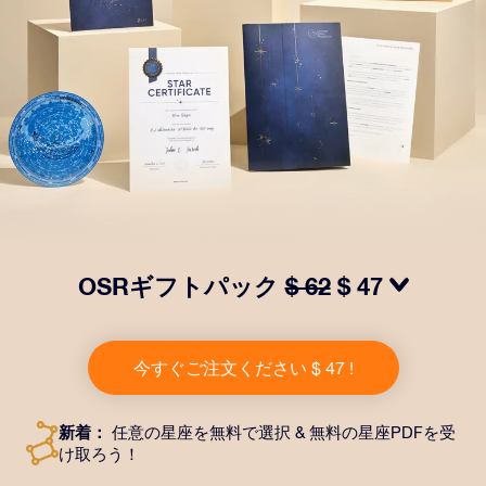
OSRギフトパック
$ 62
$ 47
OSRギフトパックで目を輝かせましょう！指定した住
所に送付される美しい封筒とカスタマイズされたドキュ
今すぐご注文ください $ 47 !
メント、デジタルドキュメントが含まれている他、弊社
のアプリを無料で利用できます。大切や人や友達に永遠
に残る贈り物を贈れる、魔法のような方法です。
新着：
任意の星座を無料で選択 & 無料の星座PDFを受
け取ろう！