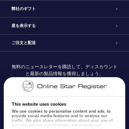
カスタマーサービス
弊社のギフト
お問い合わせ
Online Starギフト
星を表示する
ブログ
OSRギフトパック
星の登録
ご注文と配送
よくあるご質問
Super Star Gift
OSR Star Finderアプリ
カスタマーログイン
無料のニュースレターを購読して、ディスカウント
と最新の製品情報を獲得しましょう。
OSR ギフトカード
レビュー
カスタマイズされたStar Page
お支払いに関する情報
法人ギフト
One Million Stars
配送に関する情報
This website uses cookies
OSR Starsaver
返品ポリシ
We use cookies to personalise content and ads, to
provide social media features and to analyse our
traffic. We also share information about your use of
星間飛行VRアプリ
our site with our social media, advertising and
星座