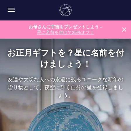
お母さんに宇宙をプレゼントしよう –
星に名前を付けて25%オフ！
お正月ギフトを？星に名前を付
けましょう！
友達や大切な人への永遠に残るユニークな新年の
贈り物として、夜空に輝く自分の星を登録しまし
ょう。