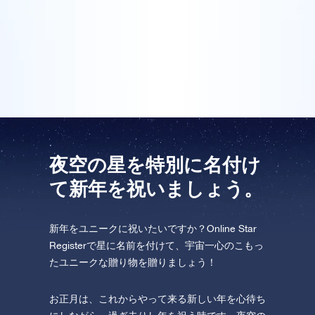
飛行しましょう！
ライン・スターレジスターで皆のために星を登録し、
One Million Stars を訪問してください。
証明書にはパーソナル・メッセージが書かれていまし
た。私たちは、これは本当に特別な新年の贈り物だと
VRで宇宙を発見しましょう
思いました。
AppStore (iOS)
Play Store (Android)
夜空の星を特別に名付け
て新年を祝いましょう。
新年をユニークに祝いたいですか？Online Star
Registerで星に名前を付けて、宇宙一心のこもっ
たユニークな贈り物を贈りましょう！
お正月は、これからやって来る新しい年を心待ち