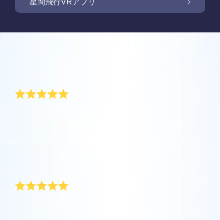
OSR Starsaverで画面を照らしましょう
星間飛行VRアプリ
Online Star Registerでは、夜空に輝く星や星
座を見つけるために、iOS とAndroid用無料モ
新商品: VRアプリで星の間を飛行しましょう
Online Star Registerでは、星のギフトをご購
バイルアプリをご提供しています。Star
入いただいた方全員に無料Star Pageをご提供
レビュー
Finderアプリで、Online Star
しています。Online Star Register（OSR)で星
One Million Starsアプリで、ご自宅で快適に
Register（OSR）に登録した星をさらに簡単
に名前を付けてStar Pageをカスタマイズし、
宇宙を探索しましょう。これは、ウェブブラ
特別な新年の贈り物
に名付けたり見つけたりできます。星の専用
OSR Starsaverを利用して、いつでも星を身
ご家族やお友達、同僚の方に忘れられない贈
ウザから星を旅する画期的な方法です。One
コードで特別に名付けられた星の正確な位置
近に感じましょう。自分の星をスマートフォ
り物を贈りましょう。ウェルカムメッセージ
Million Starsアプリにより、天文学者により
を知ったり、現在地をもとに星座を探したり
オンライン・スターレジスターでは、理想的な新年の
OSR星間飛行VRアプリを利用して、惑星を訪
ンやパソコンの背景画像に設定して、画面を
を添えたり、写真をアップロードしたりな
贈り物を見つけることができるでしょう。新年のお祝
命名された星やOnline Star Register（OSR）
できます。
れ、夜空にある88個の星座について学びまし
キラキラ輝かせましょう！ 新機能OSR
ど、様々な用途でご利用いただけます。
い中にロケットが星に向かって発射されている間に、
で名付けられた星を含め、100万個の星を見
ょう。「星をつなぐ」ためにプレイし、各星
Starsaverを用いて、1日中いつでも星を見る
自分自身に星をプレゼントしましょう。オンライン・
ることができます。3Dで宇宙を飛び回り、星
詳細を見る
スターレジスターでは、新年の贈り物としてずっと残
座に関する情報のロックを解除してくださ
ことができます。
詳細を見る
る、特別で個性的な贈り物をすることができます。
や銀河を体感しましょう！
い。 自分の特別な星に飛んで、詳細を見て、
ハッピーニューイヤー!
詳細を見る
大切な人と共有してください。 無料のモバイ
AppStore (iOS)
Play Store (Android)
詳細を見る
Star Pageをプレビューする
ルVRアプリはiOSとAndroidで利用できます。
私の上司は去年の末、私たちの部署のために特別な新
今すぐアプリをダウンロードして、星の間を
年の贈り物をひそかに用意していました。彼女はオン
OSR Starsaverをプレビューする