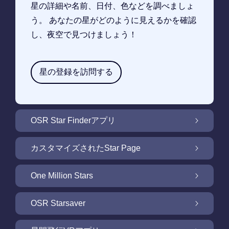
星の詳細や名前、日付、色などを調べましょ
う。 あなたの星がどのように見えるかを確認
し、夜空で見つけましょう！
星の登録を訪問する
OSR Star Finderアプリ
OSR Star Finderアプリで夜空に輝く自分の星
カスタマイズされたStar Page
を見つけるには
無料Star Pageで星のギフトをカスタマイズ
One Million Stars
One Million Stars: 私たちの銀河系の周辺を探
OSR Starsaver
索