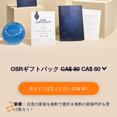
OSRギフトパック
CA$ 80
CA$ 60
OSRギフトパックで目を輝かせましょう！指定した住
所に送付される美しい封筒とカスタマイズされたドキュ
今すぐご注文ください CA$ 60 !
メント、デジタルドキュメントが含まれている他、弊社
のアプリを無料で利用できます。大切や人や友達に永遠
に残る贈り物を贈れる、魔法のような方法です。
新着：
任意の星座を無料で選択 & 無料の星座PDFを受
け取ろう！