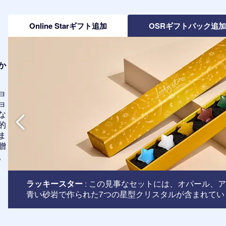
Online Starギフト追加
OSRギフトパック追
か
ョ
ョ
な
的
ま
贈
。
ラッキースター
: この見事なセットには、オパール、
青い砂岩で作られた7つの星型クリスタルが含まれてい