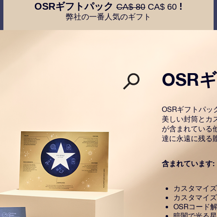
OSRギフトパック
!
CA$ 80
CA$ 60
弊社の一番人気のギフト
OSR
OSRギフトパ
美しい封筒とカ
が含まれている
達に永遠に残る
含まれています:
カスタマイズ
カスタマイズ
OSRコード
暗闇で光る星