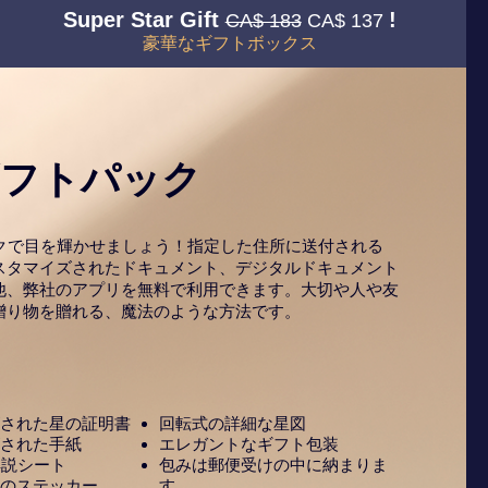
Super Star Gift
!
CA$ 183
CA$ 137
豪華なギフトボックス
ギフトパック
ックで目を輝かせましょう！指定した住所に送付される
スタマイズされたドキュメント、デジタルドキュメント
他、弊社のアプリを無料で利用できます。大切や人や友
贈り物を贈れる、魔法のような方法です。
された星の証明書
回転式の詳細な星図
された手紙
エレガントなギフト包装
解説シート
包みは郵便受けの中に納まりま
のステッカー
す。