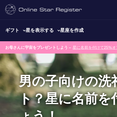
ギフト
星を表示する
星座を作成
お母さんに宇宙をプレゼントしよう –
星に名前を付けて25%オ
男の子向けの洗
ト？星に名前を
ょう！