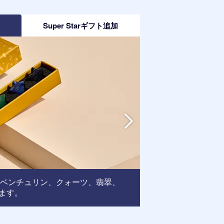
加
Super Starギフト追加
アベンチュリン、クォーツ、翡翠、
フレーム
ます。
: この