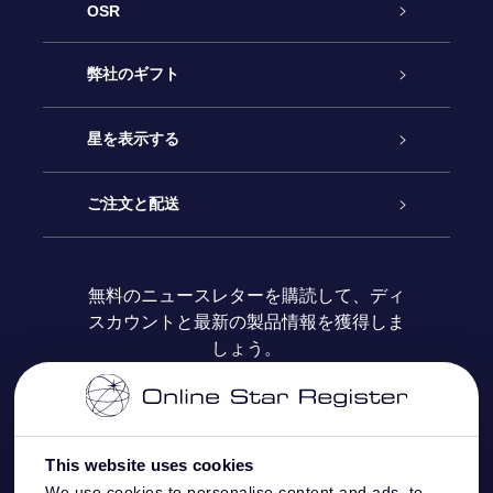
OSR
カスタマーサービス
弊社のギフト
お問い合わせ
Online Starギフト
星を表示する
ブログ
OSRギフトパック
星の登録
ご注文と配送
よくあるご質問
Super Star Gift
OSR Star Finderアプリ
カスタマーログイン
無料のニュースレターを購読して、ディ
スカウントと最新の製品情報を獲得しま
OSR ギフトカード
レビュー
カスタマイズされたStar Page
お支払いに関する情報
しょう。
法人ギフト
One Million Stars
配送に関する情報
OSR Starsaver
返品ポリシ
This website uses cookies
We use cookies to personalise content and ads, to