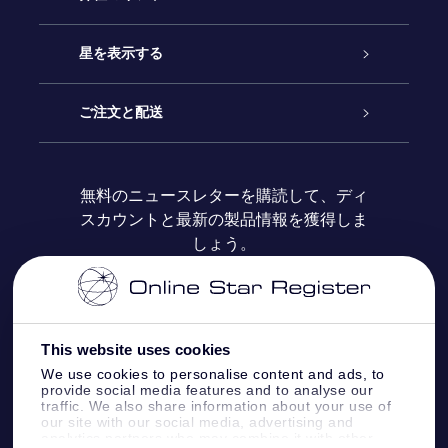
お問い合わせ
Online Starギフト
星を表示する
ブログ
OSRギフトパック
星の登録
ご注文と配送
よくあるご質問
Super Star Gift
OSR Star Finderアプリ
カスタマーログイン
無料のニュースレターを購読して、ディ
スカウントと最新の製品情報を獲得しま
OSR ギフトカード
レビュー
カスタマイズされたStar Page
お支払いに関する情報
しょう。
法人ギフト
One Million Stars
配送に関する情報
OSR Starsaver
返品ポリシ
This website uses cookies
We use cookies to personalise content and ads, to
provide social media features and to analyse our
星間飛行VRアプリ
星座
traffic. We also share information about your use of
our site with our social media, advertising and
analytics partners who may combine it with other