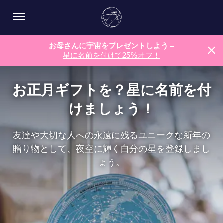
お母さんに宇宙をプレゼントしよう –
星に名前を付けて25%オフ！
お正月ギフトを？星に名前を付
けましょう！
友達や大切な人への永遠に残るユニークな新年の
贈り物として、夜空に輝く自分の星を登録しまし
ょう。