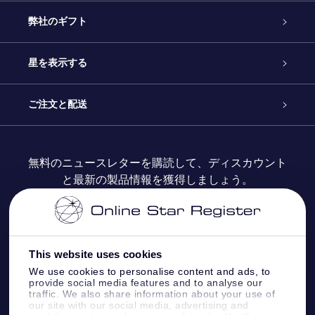
カスタマーサービス
弊社のギフト
お問い合わせ
Online Starギフト
星を表示する
ブログ
OSRギフトパック
星の登録
ご注文と配送
よくあるご質問
Super Star Gift
OSR Star Finderアプリ
カスタマーログイン
無料のニュースレターを購読して、ディスカウント
と最新の製品情報を獲得しましょう。
OSR ギフトカード
レビュー
カスタマイズされたStar Page
お支払いに関する情報
法人ギフト
One Million Stars
配送に関する情報
This website uses cookies
OSR Starsaver
返品ポリシ
We use cookies to personalise content and ads, to
provide social media features and to analyse our
traffic. We also share information about your use of
星間飛行VRアプリ
our site with our social media, advertising and
星座