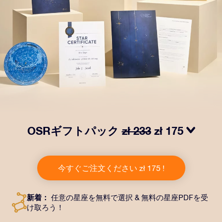
OSRギフトパック
zł 233
zł 175
OSRギフトパックで目を輝かせましょう！指定した住
所に送付される美しい封筒とカスタマイズされたドキュ
今すぐご注文ください zł 175 !
メント、デジタルドキュメントが含まれている他、弊社
のアプリを無料で利用できます。大切や人や友達に永遠
に残る贈り物を贈れる、魔法のような方法です。
新着：
任意の星座を無料で選択 & 無料の星座PDFを受
け取ろう！