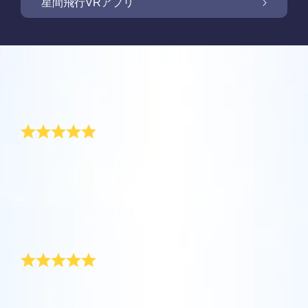
OSR Starsaverで画面を照らしましょう
星間飛行VRアプリ
Online Star Registerでは、夜空に輝く星や星
座を見つけるために、iOS とAndroid用無料モ
新商品: VRアプリで星の間を飛行しましょう
Online Star Registerでは、星のギフトをご購
バイルアプリをご提供しています。Star
入いただいた方全員に無料Star Pageをご提供
レビュー
Finderアプリで、Online Star
しています。Online Star Register（OSR)で星
One Million Starsアプリで、ご自宅で快適に
Register（OSR）に登録した星をさらに簡単
に名前を付けてStar Pageをカスタマイズし、
宇宙を探索しましょう。これは、ウェブブラ
特別な新年の贈り物
に名付けたり見つけたりできます。星の専用
OSR Starsaverを利用して、いつでも星を身
ご家族やお友達、同僚の方に忘れられない贈
ウザから星を旅する画期的な方法です。One
コードで特別に名付けられた星の正確な位置
近に感じましょう。自分の星をスマートフォ
り物を贈りましょう。ウェルカムメッセージ
Million Starsアプリにより、天文学者により
を知ったり、現在地をもとに星座を探したり
オンライン・スターレジスターでは、理想的な新年の
OSR星間飛行VRアプリを利用して、惑星を訪
ンやパソコンの背景画像に設定して、画面を
を添えたり、写真をアップロードしたりな
贈り物を見つけることができるでしょう。新年のお祝
命名された星やOnline Star Register（OSR）
できます。
れ、夜空にある88個の星座について学びまし
キラキラ輝かせましょう！ 新機能OSR
ど、様々な用途でご利用いただけます。
い中にロケットが星に向かって発射されている間に、
で名付けられた星を含め、100万個の星を見
ょう。「星をつなぐ」ためにプレイし、各星
Starsaverを用いて、1日中いつでも星を見る
自分自身に星をプレゼントしましょう。オンライン・
ることができます。3Dで宇宙を飛び回り、星
詳細を見る
スターレジスターでは、新年の贈り物としてずっと残
座に関する情報のロックを解除してくださ
ことができます。
詳細を見る
る、特別で個性的な贈り物をすることができます。
や銀河を体感しましょう！
い。 自分の特別な星に飛んで、詳細を見て、
ハッピーニューイヤー!
詳細を見る
大切な人と共有してください。 無料のモバイ
AppStore (iOS)
Play Store (Android)
詳細を見る
Star Pageをプレビューする
ルVRアプリはiOSとAndroidで利用できます。
私の上司は去年の末、私たちの部署のために特別な新
今すぐアプリをダウンロードして、星の間を
年の贈り物をひそかに用意していました。彼女はオン
OSR Starsaverをプレビューする