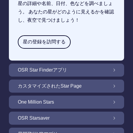
星の詳細や名前、日付、色などを調べましょ
う。 あなたの星がどのように見えるかを確認
し、夜空で見つけましょう！
星の登録を訪問する
OSR Star Finderアプリ
OSR Star Finderアプリで夜空に輝く自分の星
カスタマイズされたStar Page
を見つけるには
無料Star Pageで星のギフトをカスタマイズ
One Million Stars
One Million Stars: 私たちの銀河系の周辺を探
OSR Starsaver
索