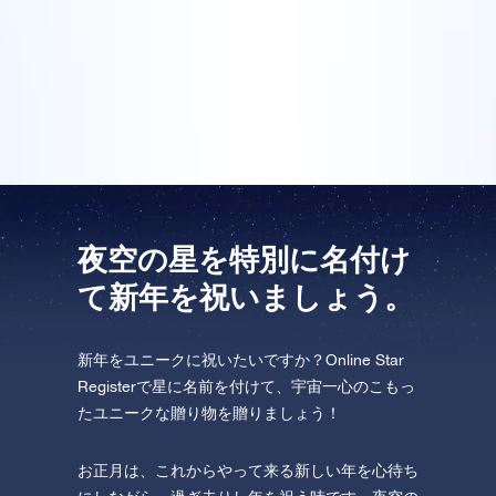
飛行しましょう！
ライン・スターレジスターで皆のために星を登録し、
One Million Stars を訪問してください。
証明書にはパーソナル・メッセージが書かれていまし
た。私たちは、これは本当に特別な新年の贈り物だと
VRで宇宙を発見しましょう
思いました。
AppStore (iOS)
Play Store (Android)
夜空の星を特別に名付け
て新年を祝いましょう。
新年をユニークに祝いたいですか？Online Star
Registerで星に名前を付けて、宇宙一心のこもっ
たユニークな贈り物を贈りましょう！
お正月は、これからやって来る新しい年を心待ち