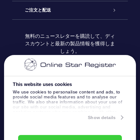
ブログ
OSRギフトパック
星の登録
ご注文と配送
よくあるご質問
Super Star Gift
OSR Star Finderアプリ
カスタマーログイン
無料のニュースレターを購読して、ディ
スカウントと最新の製品情報を獲得しま
OSR ギフトカード
レビュー
カスタマイズされたStar Page
お支払いに関する情報
しょう。
法人ギフト
One Million Stars
配送に関する情報
OSR Starsaver
返品ポリシ
This website uses cookies
We use cookies to personalise content and ads, to
provide social media features and to analyse our
星間飛行VRアプリ
星座
traffic. We also share information about your use of
our site with our social media, advertising and
analytics partners who may combine it with other
information that you’ve provided to them or that
Show details
they’ve collected from your use of their services.
Online Star Register BV
- Laan van de Maagd
83, 7324 BT Apeldoorn, The Netherlands