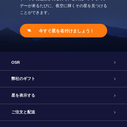
デーが来るたびに、夜空に輝くその星を見つける
ことができます。
今すぐ星を名付けましょう！
OSR
カスタマーサービス
弊社のギフト
お問い合わせ
Online Starギフト
星を表示する
ブログ
OSRギフトパック
星の登録
ご注文と配送