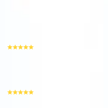
なバレンタインの贈り物を見つけることは、いつも本
当に難しいことです。OSR.orgでは、唯一の星の座標
にガールフレンドの名前を付けることができます。そ
れは本当に簡単にできます。さらにバレンタイン・ギ
フトには、自分の唯一の星の座標を示す証明書が付い
ています。とにかくバレンタインデーの後、ガールフ
レンドとの間に何も悪いことは起こりませんでした!
匿名の星!
今年私がもらったバレンタインデーのプレゼントは、
匿名の星でした!私は本当に驚き、バレンタインデーの
ギフトの贈り主を知りたいと思いました。あいにく私
は見つけることができませんでしたが、毎年同じよう
なバレンタインデーのカードをもらうよりも星をもら
う方がずっと素敵だと思いました。
ありがとう、OSR!
今年私はバレンタインデーのプレゼントを選ぶのが少
し遅れていました。だから私はすぐに、オンライン・