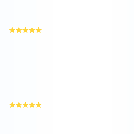
スターレジスターでガールフレンドの名前を登録しま
した。彼女は2月14日にバレンタインデーのプレゼン
トを受け取りました。
素晴らしいバレンタインデーのヒント
友人が素敵なバレンタインの贈り物の素晴らしいヒン
トをくれました。私はバレンタイン・ギフトのアイデ
アをすぐに実行に移し、オンライン・スターレジスタ
ー®でガールフレンドの名前を登録しました。.私は既
に、このヒントを何人かの友人や知り合いに教えまし
た。私は、バレンタインデーの後に地図の上にすべて
のバレンタイン・ギフトの座標を見つけることができ
るのは素晴らしいと思います。私たちは一緒に星座を
作ることができるかもしれません!
夫へのバレンタインデー・ギフト
私の夫は、バレンタイン・ギフトを男性が受け取るこ
ともまた素敵だということを証明しました。主人のピ
ーターはよく外国へ行くので、私はとても特別なバレ
ンタイン・ギフトで、バレンタインデーに彼を驚かせ