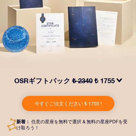
OSRギフトパック
₺ 2340
₺ 1755
OSRギフトパックで目を輝かせましょう！指定した住
所に送付される美しい封筒とカスタマイズされたドキュ
今すぐご注文ください ₺ 1755 !
メント、デジタルドキュメントが含まれている他、弊社
のアプリを無料で利用できます。大切や人や友達に永遠
に残る贈り物を贈れる、魔法のような方法です。
新着：
任意の星座を無料で選択 & 無料の星座PDFを受
け取ろう！