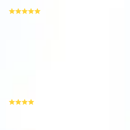
飛行しましょう！
本当に素敵なバレンタインデーの贈り物!
One Million Stars を訪問してください。
VRで宇宙を発見しましょう
なぜバレンタインデーの贈り物を両親に贈ることはで
きないのですか?私は、夫のためのバレンタインデー
の素敵な贈り物を探していたとき、このことを考え、
AppStore (iOS)
Play Store (Android)
そしてオンライン・スターレジスター®を見つけまし
た。このサイトでは、本当に簡単に個人的な贈り物が
できます。バレンタインのギフトは、バレンタインの
ラッピングに包まれて、豪華なパッケージに入ってい
ました。パッケージには、スターチャートと、選んだ
星の座標が記載された公式文書が含まれています。最
高な贈り物です!私の両親はバレンタインデーの魅力に
はまり、今では彼らもバレンタインの贈り物を贈って
います。
大きなサプライズ
今年、私はバレンタインデーのギフトとして、匿名の
星をもらいました!私は本当に驚き、バレンタイン・ギ
フトの贈り主を知りたいと思いました。私は毎年ガー
ルフレンドにバレンタインのギフトを贈ります。特別