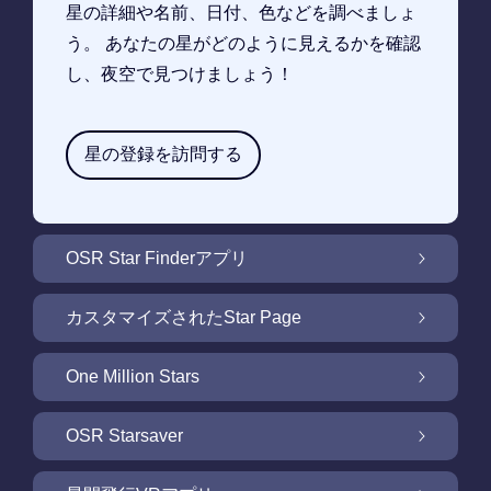
星の詳細や名前、日付、色などを調べましょ
う。 あなたの星がどのように見えるかを確認
し、夜空で見つけましょう！
星の登録を訪問する
OSR Star Finderアプリ
OSR Star Finderアプリで夜空に輝く自分の星
カスタマイズされたStar Page
を見つけるには
無料Star Pageで星のギフトをカスタマイズ
One Million Stars
One Million Stars: 私たちの銀河系の周辺を探
OSR Starsaver
索