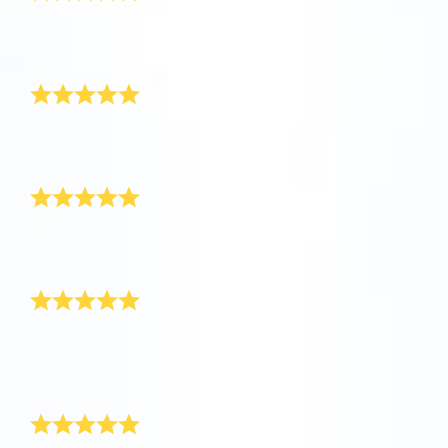
飛行しましょう！
One Million Stars を訪問してください。
素晴らしい贈り物と素晴らしいサービス。 卒業ギフト
に最適です！
VRで宇宙を発見しましょう
美しい贈り物
とても美しい贈り物です！ 高校を卒業した彼氏に贈り
AppStore (iOS)
Play Store (Android)
ました。
また購入します
すべてが完璧で、娘への素晴らしい、意味のある贈り
物でした。また、購入します！
彼は本当にそれを気に入っていました
卒業祝いで彼氏に贈りました。彼は本当に気に入って
くれました！すぐにアプリをダウンロードし、星を見
つけていました。
彼への完璧な贈り物