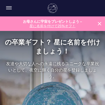
お母さんに宇宙をプレゼントしよう –
星に名前を付けて25%オフ！
の卒業ギフト？ 星に名前を付け
ましょう！
友達や大切な人への永遠に残るユニークな卒業祝
いとして、夜空に輝く自分の星を登録しましょ
う。