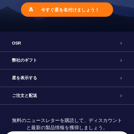
今すぐ星を名付けましょう！
OSR
カスタマーサービス
弊社のギフト
お問い合わせ
Online Starギフト
星を表示する
ブログ
OSRギフトパック
星の登録
ご注文と配送
よくあるご質問
Super Star Gift
OSR Star Finderアプリ
カスタマーログイン
無料のニュースレターを購読して、ディスカウント
と最新の製品情報を獲得しましょう。
OSR ギフトカード
レビュー
カスタマイズされたStar Page
お支払いに関する情報