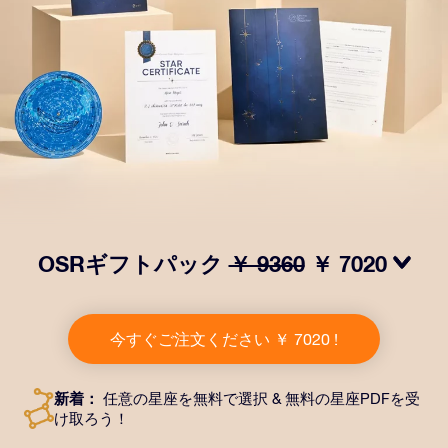
OSRギフトパック
￥ 9360
￥ 7020
OSRギフトパックで目を輝かせましょう！指定した住
所に送付される美しい封筒とカスタマイズされたドキュ
今すぐご注文ください ￥ 7020 !
メント、デジタルドキュメントが含まれている他、弊社
のアプリを無料で利用できます。大切や人や友達に永遠
に残る贈り物を贈れる、魔法のような方法です。
新着：
任意の星座を無料で選択 & 無料の星座PDFを受
け取ろう！