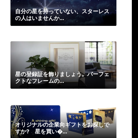
自分の星を持っていない、スターレス
の人はいませんか...
星の登録証を飾りましょう。パーフェ
クトなフレームの...
オリジナルの企業向ギフトをお探しで
すか? 星を買い�...