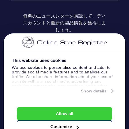
よくあるご質問
Super Star Gift
OSR Star Finderアプリ
カスタマーログイン
無料のニュースレターを購読して、ディ
スカウントと最新の製品情報を獲得しま
OSR ギフトカード
レビュー
カスタマイズされたStar Page
お支払いに関する情報
しょう。
法人ギフト
One Million Stars
配送に関する情報
OSR Starsaver
返品ポリシ
This website uses cookies
We use cookies to personalise content and ads, to
provide social media features and to analyse our
星間飛行VRアプリ
星座
traffic. We also share information about your use of
our site with our social media, advertising and
analytics partners who may combine it with other
information that you’ve provided to them or that
Show details
they’ve collected from your use of their services.
Online Star Register BV
- Laan van de Maagd
83, 7324 BT Apeldoorn, The Netherlands
カスタマーサービス:
help@osr.org
Allow all
KVK: 60333553, VAT: NL 8538.62.722B01
プレスページ
One Million Stars
Customize
一般利用規約
プライバシーポリシ