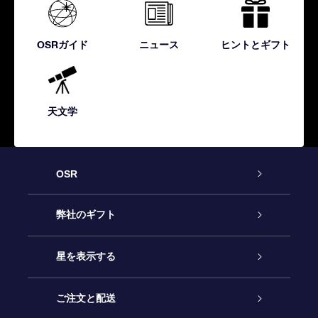
OSRガイド
ニュース
ヒントとギフト
天文学
OSR
カスタマーサービス
弊社のギフト
お問い合わせ
Online Starギフト
星を表示する
ブログ
OSRギフトパック
星の登録
ご注文と配送