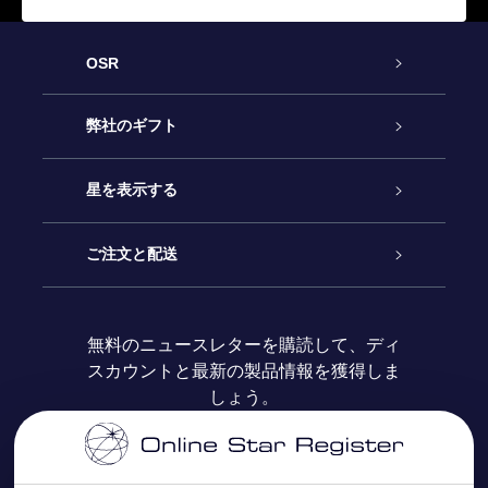
OSR
カスタマーサービス
弊社のギフト
お問い合わせ
Online Starギフト
星を表示する
ブログ
OSRギフトパック
星の登録
ご注文と配送
よくあるご質問
Super Star Gift
OSR Star Finderアプリ
カスタマーログイン
無料のニュースレターを購読して、ディ
スカウントと最新の製品情報を獲得しま
OSR ギフトカード
レビュー
カスタマイズされたStar Page
お支払いに関する情報
しょう。
法人ギフト
One Million Stars
配送に関する情報