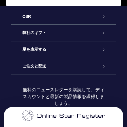
OSR
カスタマーサービス
弊社のギフト
お問い合わせ
Online Starギフト
星を表示する
ブログ
OSRギフトパック
星の登録
ご注文と配送
よくあるご質問
Super Star Gift
OSR Star Finderアプリ
カスタマーログイン
無料のニュースレターを購読して、ディ
スカウントと最新の製品情報を獲得しま
OSR ギフトカード
レビュー
カスタマイズされたStar Page
お支払いに関する情報
しょう。
法人ギフト
One Million Stars
配送に関する情報