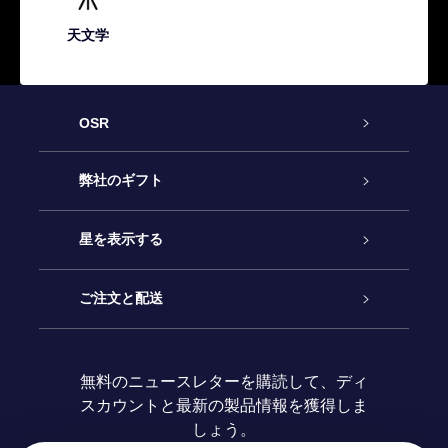
天文学
OSR
カスタマーサービス
弊社のギフト
お問い合わせ
Online Starギフト
星を表示する
ブログ
OSRギフトパック
星の登録
ご注文と配送
よくあるご質問
Super Star Gift
OSR Star Finderアプリ
カスタマーログイン
無料のニュースレターを購読して、ディ
スカウントと最新の製品情報を獲得しま
OSR ギフトカード
レビュー
カスタマイズされたStar Page
お支払いに関する情報
しょう。