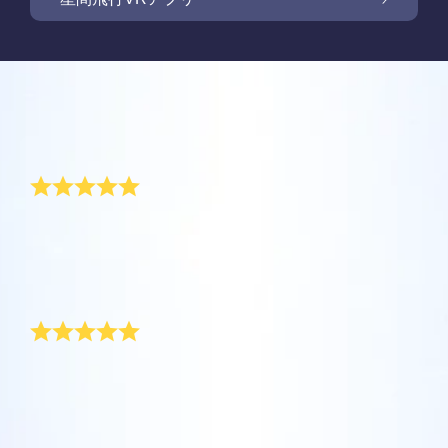
Online Star Registerでは、夜空に輝く星や星
座を見つけるために、iOS とAndroid用無料モ
新商品: VRアプリで星の間を飛行しましょう
Online Star Registerでは、星のギフトをご購
バイルアプリをご提供しています。Star
入いただいた方全員に無料Star Pageをご提供
レビュー
Finderアプリで、Online Star
しています。Online Star Register（OSR)で星
One Million Starsアプリで、ご自宅で快適に
Register（OSR）に登録した星をさらに簡単
に名前を付けてStar Pageをカスタマイズし、
宇宙を探索しましょう。これは、ウェブブラ
象徴的な「アイラブユー」ギフト
に名付けたり見つけたりできます。星の専用
OSR Starsaverを利用して、いつでも星を身
ご家族やお友達、同僚の方に忘れられない贈
ウザから星を旅する画期的な方法です。One
コードで特別に名付けられた星の正確な位置
近に感じましょう。自分の星をスマートフォ
り物を贈りましょう。ウェルカムメッセージ
Million Starsアプリにより、天文学者により
を知ったり、現在地をもとに星座を探したり
私の愛する人へ毎年贈り物を選ぶことは、簡単ではあ
OSR星間飛行VRアプリを利用して、惑星を訪
ンやパソコンの背景画像に設定して、画面を
を添えたり、写真をアップロードしたりな
りません。運良く私は偶然新聞で、星を買うことに関
命名された星やOnline Star Register（OSR）
できます。
れ、夜空にある88個の星座について学びまし
キラキラ輝かせましょう！ 新機能OSR
ど、様々な用途でご利用いただけます。
する記事を読みました。私はこれが恋人への完璧な贈
で名付けられた星を含め、100万個の星を見
ょう。「星をつなぐ」ためにプレイし、各星
Starsaverを用いて、1日中いつでも星を見る
り物だと思い、この星をすぐに登録しました。
ることができます。3Dで宇宙を飛び回り、星
詳細を見る
座に関する情報のロックを解除してくださ
恋人への理想的な贈り物
ことができます。
詳細を見る
や銀河を体感しましょう！
い。 自分の特別な星に飛んで、詳細を見て、
詳細を見る
大切な人と共有してください。 無料のモバイ
私は恋人への理想的な贈り物を、OSRで見つけまし
AppStore (iOS)
Play Store (Android)
詳細を見る
Star Pageをプレビューする
た。彼への、これより特別で素敵なプレゼントは想像
ルVRアプリはiOSとAndroidで利用できます。
できません。パッケージは、指定した日にきちんと彼
今すぐアプリをダウンロードして、星の間を
に配達されました!
OSR Starsaverをプレビューする
飛行しましょう！