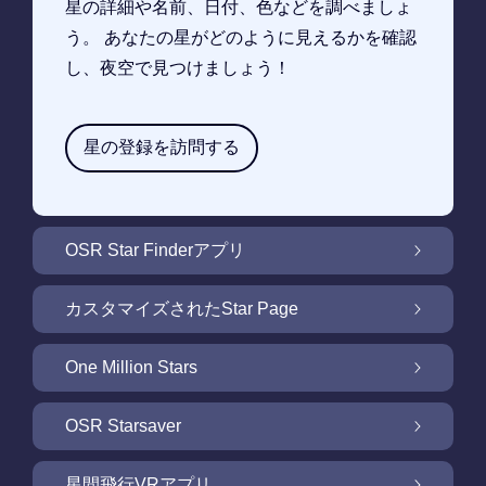
星の詳細や名前、日付、色などを調べましょ
う。 あなたの星がどのように見えるかを確認
し、夜空で見つけましょう！
星の登録を訪問する
OSR Star Finderアプリ
OSR Star Finderアプリで夜空に輝く自分の星
カスタマイズされたStar Page
を見つけるには
無料Star Pageで星のギフトをカスタマイズ
One Million Stars
One Million Stars: 私たちの銀河系の周辺を探
OSR Starsaver
索
OSR Starsaverで画面を照らしましょう
星間飛行VRアプリ