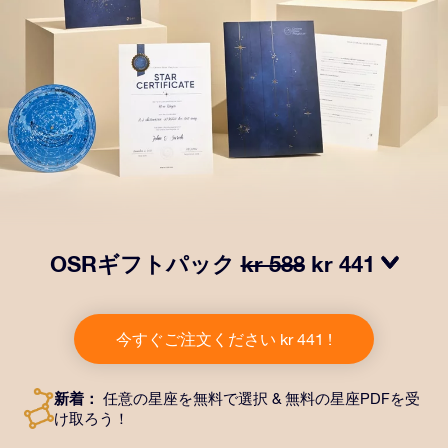
OSRギフトパック
kr 588
kr 441
OSRギフトパックで目を輝かせましょう！指定した住
所に送付される美しい封筒とカスタマイズされたドキュ
今すぐご注文ください kr 441 !
メント、デジタルドキュメントが含まれている他、弊社
のアプリを無料で利用できます。大切や人や友達に永遠
に残る贈り物を贈れる、魔法のような方法です。
新着：
任意の星座を無料で選択 & 無料の星座PDFを受
け取ろう！