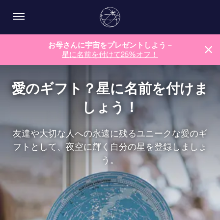
お母さんに宇宙をプレゼントしよう –
星に名前を付けて25%オフ！
愛のギフト？星に名前を付けま
しょう！
友達や大切な人への永遠に残るユニークな愛のギ
フトとして、夜空に輝く自分の星を登録しましょ
う。