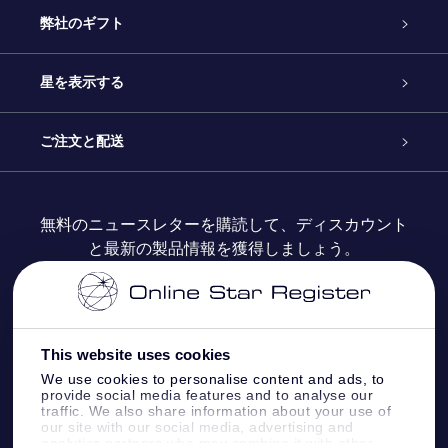
カスタマーサービス
弊社のギフト
お問い合わせ
Online Starギフト
星を表示する
ブログ
OSRギフトパック
星の登録
ご注文と配送
よくあるご質問
Super Star Gift
OSR Star Finderアプリ
カスタマーログイン
無料のニュースレターを購読して、ディスカウント
と最新の製品情報を獲得しましょう。
OSR ギフトカード
レビュー
カスタマイズされたStar Page
お支払いに関する情報
法人ギフト
One Million Stars
配送に関する情報
This website uses cookies
OSR Starsaver
返品ポリシ
We use cookies to personalise content and ads, to
provide social media features and to analyse our
traffic. We also share information about your use of
星間飛行VRアプリ
our site with our social media, advertising and
星座
analytics partners who may combine it with other