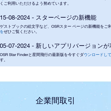
く
ご利用いただけるよう
努めています。
15-08-2024 - スターページの新機能
OSR
ゲストブックの絵文字など、
スター ページの新機能
をご
を
ぜひご覧ください。
05-07-2024 - 新しいアプリバージ
OSR Star Finder
と
星間飛行
の最新
版
を今すぐダ
ウンロードし
す
。
企業間取引