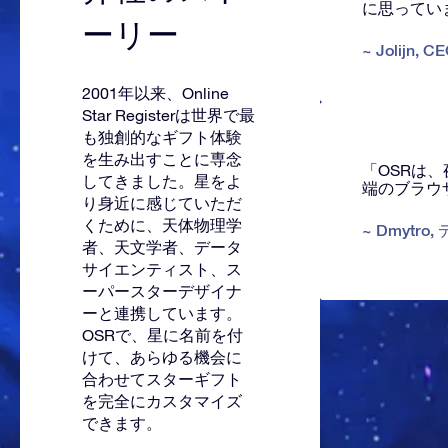
に思ってい
ーリー
~
Jolijn
,
CE
2001年以来、Online
Star Registerは世界で最
も独創的なギフト体験
を生み出すことに専念
「OSRは
してきました。星をよ
端のブラウ
り身近に感じていただ
くために、天体物理学
~
Dmytro
,
者、天文学者、データ
サイエンティスト、ス
ーパースターデザイナ
ーと連携しています。
OSRで、星に名前を付
けて、あらゆる機会に
合わせてスターギフト
を完全にカスタマイズ
できます。