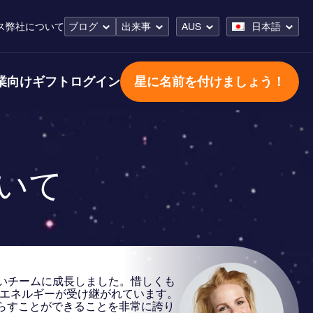
ス
弊社について
ブログ
出来事
AUS
日本語
業向けギフト
ログイン
星に名前を付けましょう！
について
いチームに成長しました。惜しくも
とエネルギーが受け継がれています。
らすことができることを非常に誇り