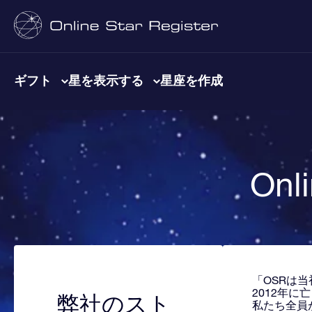
ギフト
星を表示する
星座を作成
Onl
「OSRは
2012年
弊社のスト
私たち全員