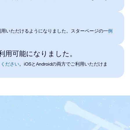
利用いただけるようになりました
。スターページの
一
例
ョンが利用可能になりました。
iOS
Android
てください
。
と
の両方で
ご
利用
いただけま