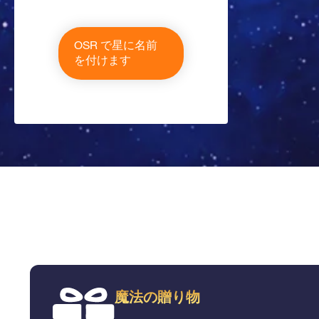
OSR で星に名前
を付けます
魔法の贈り物