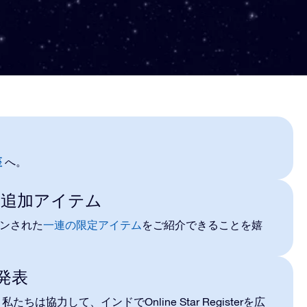
座
へ。
クな追加アイテム
ザインされた
一連の限定アイテム
をご紹介できることを嬉
を発表
Online Star Register
。私たちは協力して、
インド
で
を広