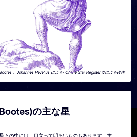
Bootes 、Johannes Hevelius による- Online Star Register ©による改作
Bootes)の主な星
形どる星々の中には、目立って明るいものもあります。主