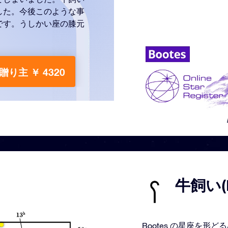
した。今後このような事
です。うしかい座の膝元
贈り主 ￥ 4320
牛飼い(
Bootes の星座を