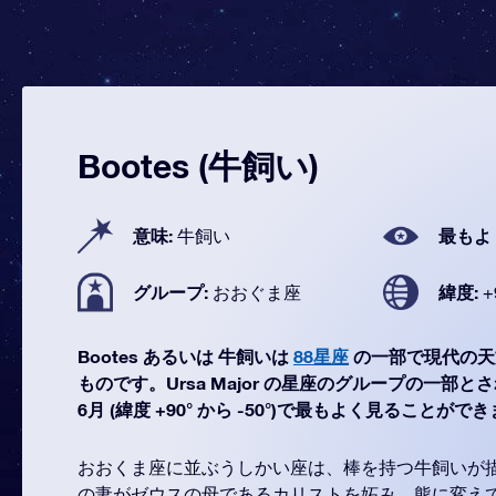
Bootes (牛飼い)
意味:
最もよ
牛飼い
グループ:
緯度:
おおぐま座
+
Bootes あるいは 牛飼いは
88星座
の一部で現代の天
ものです。Ursa Major の星座のグループの一部とさ
6月 (緯度 +90° から -50°)で最もよく見ることがで
おおくま座に並ぶうしかい座は、棒を持つ牛飼いが
の妻がゼウスの母であるカリストを妬み、熊に変え