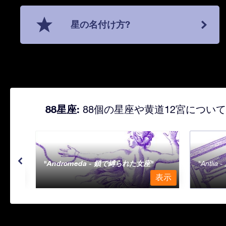
星の名付け方?
88星座:
88個の星座や黄道12宮につい
Andromeda - 鎖で縛られた女座
Antli
表示
表示