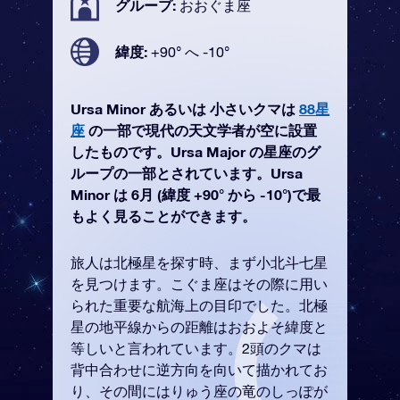
グループ:
おおぐま座
緯度:
+90° へ -10°
Ursa Minor あるいは 小さいクマは
88星
座
の一部で現代の天文学者が空に設置
したものです。Ursa Major の星座のグ
ループの一部とされています。Ursa
Minor は 6月 (緯度 +90° から -10°)で最
もよく見ることができます。
旅人は北極星を探す時、まず小北斗七星
を見つけます。こぐま座はその際に用い
られた重要な航海上の目印でした。北極
星の地平線からの距離はおおよそ緯度と
等しいと言われています。2頭のクマは
背中合わせに逆方向を向いて描かれてお
り、その間にはりゅう座の竜のしっぽが