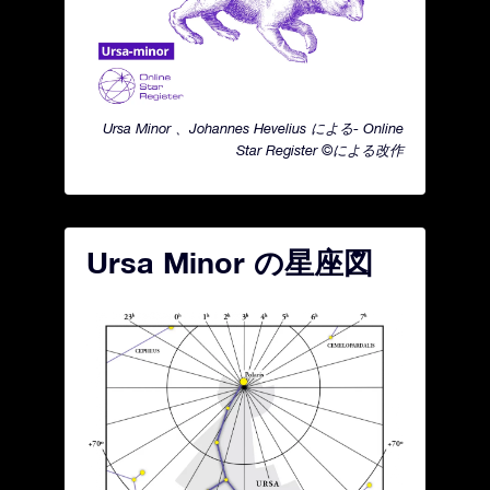
Ursa Minor 、Johannes Hevelius による- Online
Star Register ©による改作
Ursa Minor の星座図