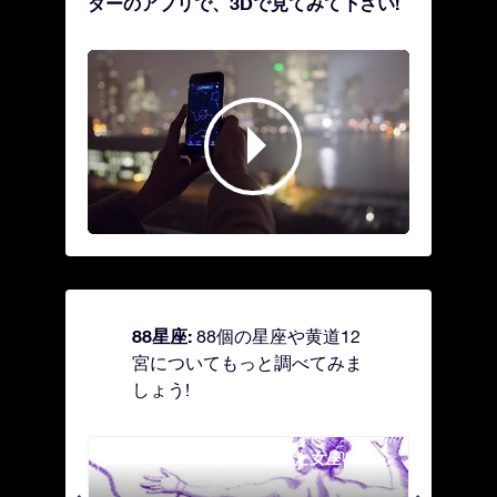
ダーのアプリで、3Dで見てみて下さい!
88星座:
88個の星座や黄道12
宮についてもっと調べてみま
しょう!
Andromeda - 鎖で縛られた女座
Antl