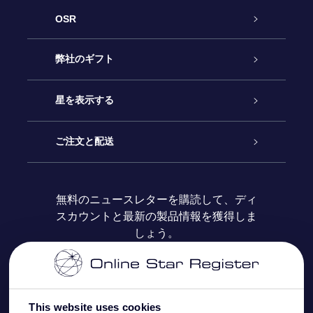
OSR
カスタマーサービス
弊社のギフト
お問い合わせ
Online Starギフト
星を表示する
ブログ
OSRギフトパック
星の登録
ご注文と配送
よくあるご質問
Super Star Gift
OSR Star Finderアプリ
カスタマーログイン
無料のニュースレターを購読して、ディ
スカウントと最新の製品情報を獲得しま
OSR ギフトカード
レビュー
カスタマイズされたStar Page
お支払いに関する情報
しょう。
法人ギフト
One Million Stars
配送に関する情報
OSR Starsaver
返品ポリシ
This website uses cookies