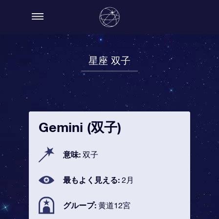
星座 双子
Gemini (双子)
意味:
双子
最もよく見える:
2月
グループ:
黄道12宮