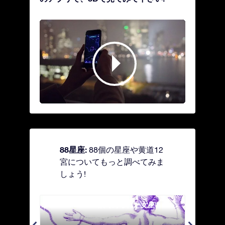
88星座:
88個の星座や黄道12
宮についてもっと調べてみま
しょう!
Andromeda - 鎖で縛られた女座
Antl