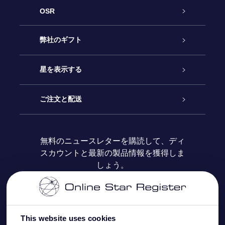
OSR
カスタマーサービス
弊社のギフト
お問い合わせ
Online Starギフト
星を表示する
ブログ
OSRギフトパック
星の登録
ご注文と配送
よくあるご質問
Super Star Gift
OSR Star Finderアプリ
カスタマーログイン
無料のニュースレターを購読して、ディ
スカウントと最新の製品情報を獲得しま
OSR ギフトカード
レビュー
カスタマイズされたStar Page
お支払いに関する情報
しょう。
法人ギフト
One Million Stars
配送に関する情報
OSR Starsaver
返品ポリシ
This website uses cookies