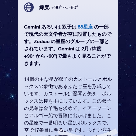
緯度:
+90° へ -60°
Gemini あるいは 双子は
88星座
の一部
で現代の天文学者が空に設置したもので
す。Zodiac の星座のグループの一部と
されています。Gemini は 2月 (緯度
+90° から -60°)で最もよく見ることがで
きます。
14個の主な星が双子のカストールとポル
ックスの象徴であるふたご座を形成して
います。カストールは竪琴と矢を、ポル
ックスは棒を手にしています。この双子
の兄弟は金羊毛を求めて、イアーソーン
とアルゴー船で冒険に出かけました。こ
の星座で一番明るい星はポルックスで、
空で17番目に明るい星です。ふたご座生