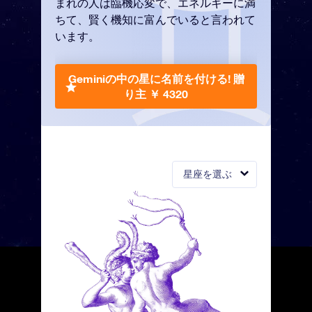
まれの人は臨機応変で、エネルギーに満
ちて、賢く機知に富んでいると言われて
います。
Geminiの中の星に名前を付ける!
贈
り主 ￥ 4320
星座を選ぶ