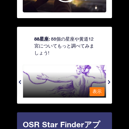
88星座:
88個の星座や黄道12
宮についてもっと調べてみま
しょう!
Andromeda - 鎖で縛られた女座
Antl
表示
表示
OSR Star Finderアプ