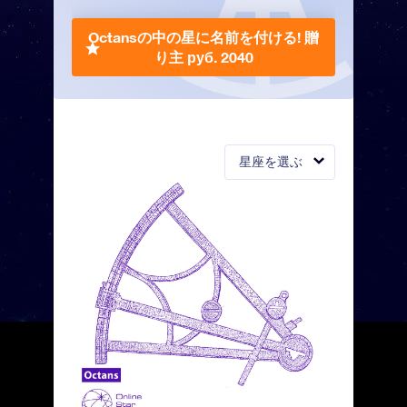
Octansの中の星に名前を付ける!
贈
り主 руб. 2040
星座を選ぶ