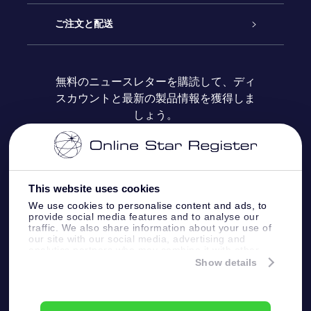
ブログ
OSRギフトパック
星の登録
ご注文と配送
よくあるご質問
Super Star Gift
OSR Star Finderアプリ
カスタマーログイン
無料のニュースレターを購読して、ディ
スカウントと最新の製品情報を獲得しま
OSR ギフトカード
レビュー
カスタマイズされたStar Page
お支払いに関する情報
しょう。
法人ギフト
One Million Stars
配送に関する情報
OSR Starsaver
返品ポリシ
This website uses cookies
We use cookies to personalise content and ads, to
provide social media features and to analyse our
星間飛行VRアプリ
星座
traffic. We also share information about your use of
our site with our social media, advertising and
analytics partners who may combine it with other
information that you’ve provided to them or that
Show details
they’ve collected from your use of their services.
Online Star Register BV
- Laan van de Maagd
83, 7324 BT Apeldoorn, The Netherlands