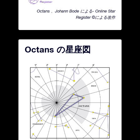
Octans 、Johann Bode による- Online Star
Register ©による改作
Octans の星座図