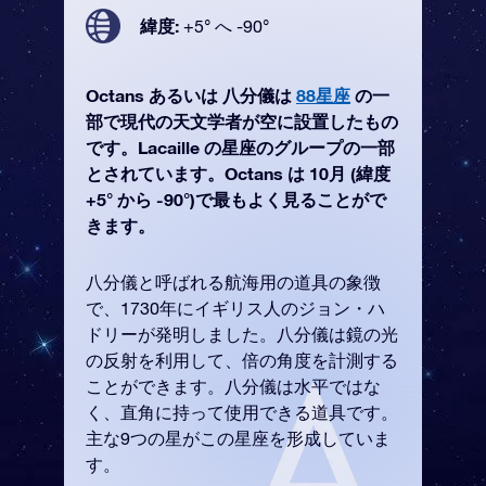
緯度:
+5° へ -90°
Octans あるいは 八分儀は
88星座
の一
部で現代の天文学者が空に設置したもの
です。Lacaille の星座のグループの一部
とされています。Octans は 10月 (緯度
+5° から -90°)で最もよく見ることがで
きます。
八分儀と呼ばれる航海用の道具の象徴
で、1730年にイギリス人のジョン・ハ
ドリーが発明しました。八分儀は鏡の光
の反射を利用して、倍の角度を計測する
ことができます。八分儀は水平ではな
く、直角に持って使用できる道具です。
主な9つの星がこの星座を形成していま
す。