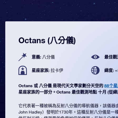
Octans (八分儀)
意義:
最佳觀
八分儀
星座家族:
緯度:
拉卡伊
+
Octans 或 八分儀 是現代天文學家劃分天空的
88个
星座家族的一部分。Octans 最佳觀測地點 十月 (從緯度 +
它代表著一種被稱為反射八分儀的導航儀器，該儀器由
John Hadley）發明於1730年。這種反射八分儀