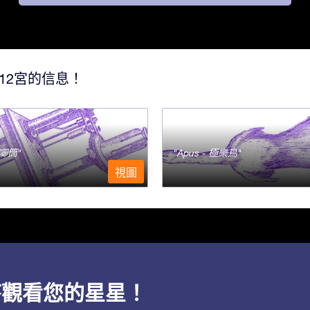
12宮的信息！
- 唧筒
Apus - 極樂鳥
視圖
用程序觀看您的星星！