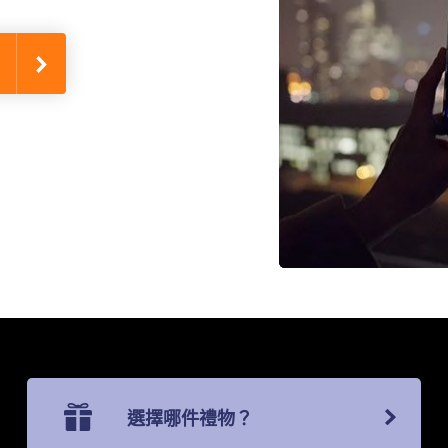
選擇哪件禮物？