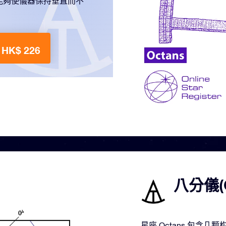
能夠使儀器保持垂直而不
HK$ 226
八分儀(
星座 Octans 包含