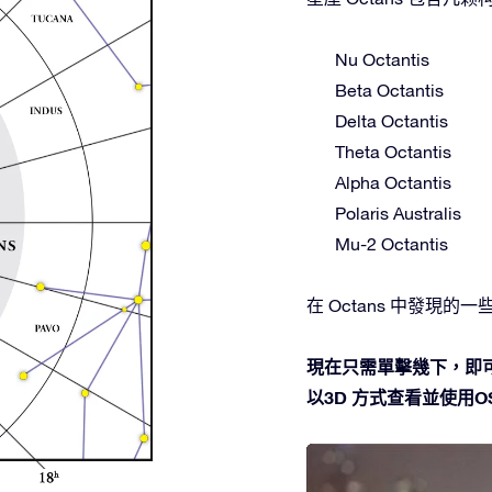
Nu Octantis
Beta Octantis
Delta Octantis
Theta Octantis
Alpha Octantis
Polaris Australis
Mu-2 Octantis
在 Octans 中發現的一
現在只需單擊幾下，即可
以3D 方式查看並使用OSR