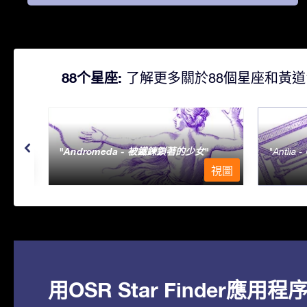
88个星座:
了解更多關於88個星座和黃道
Andromeda - 被鐵鍊鎖著的少女
Antlia 
視圖
視圖
用OSR Star Finder應