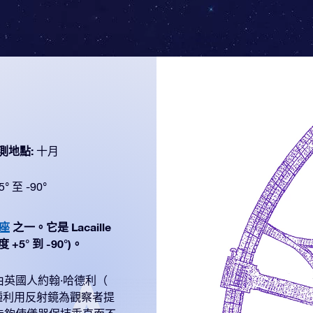
測地點:
十月
5° 至 -90°
星座
之一。它是 Lacaille
5° 到 -90°)。
英國人約翰·哈德利（
是一種利用反射鏡為觀察者提