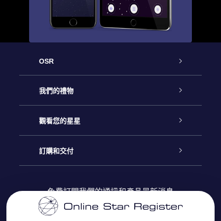
OSR
客戶服務
我們的禮物
聯繫我們
Online Star禮物
觀看您的星星
博客
OSR禮物包
星星注册
訂購和交付
OSR Star Finder App
常見問題解答
Super Star 禮物
客戶登錄
免費訂閱我們的通訊和產品最新消息
個性化的Star Page
評論
OSR 禮物卡
付款資訊