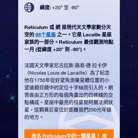
緯度:
+20° 至 -90°
Reticulum 或 網 是現代天文學家劃分天
空的
88个星座
之一。它是 Lacaille 星座
家族的一部分。Reticulum 最佳觀測地點
一月 (從緯度 +20° 到 -90°)。
法國天文學家尼古拉斯·路易·德·拉卡伊
（Nicolas Louis de Lacaille）為了紀念
他在1750年從好望角測量星體位置的小
望遠鏡目鏡中的定位十字絲而引入的。網
罟座由正方形的每個角畫出的四條線的交
點構成。星座中最亮的恒星是阿爾法網狀
星，這顆黃巨星位於距離我們250光年遠
的地方。
命名 Reticulum中的一顆星星！
來