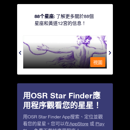
88个星座:
了解更多關於88個
星座和黃道12宮的信息！
Andromeda - 被鐵鍊鎖著的少女
Antli
視圖
視圖
用OSR Star Finder應
用程序觀看您的星星！
用OSR Star Finder App搜索、定位並觀
看您的星星。您可以在
AppStore
或
Play