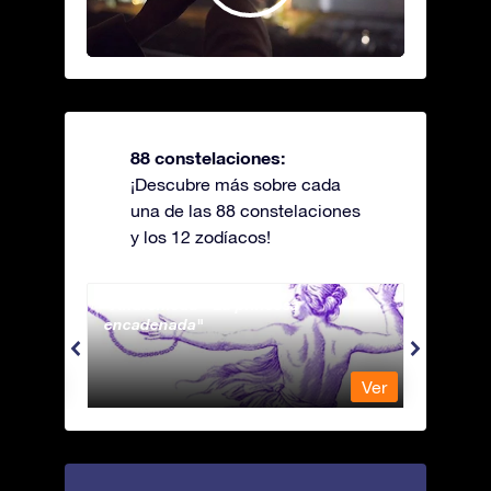
88 constelaciones:
¡Descubre más sobre cada
una de las 88 constelaciones
y los 12 zodíacos!
Andromeda - La princesa
Antli
encadenada
Ver
Ver