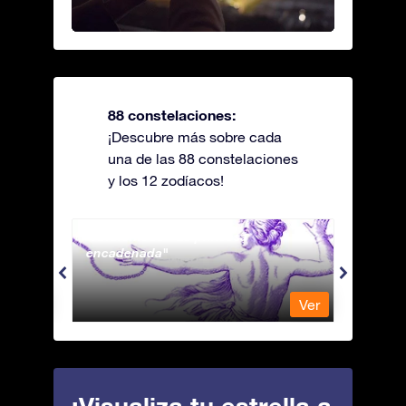
88 constelaciones:
¡Descubre más sobre cada
una de las 88 constelaciones
y los 12 zodíacos!
Andromeda - La princesa
Antli
encadenada
Ver
Ver