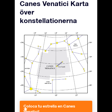
Canes Venatici Karta
över
konstellationerna
Coloca tu estrella en Canes
Venatici!