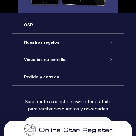
OSR
Atención
Nuestros regalos
Contáctanos
Regalo Estrella Online
Visualice su estrella
Blog
Paquete de Regalo OSR
Registro estelar
Pedido y entrega
Preguntas Más Frecuentes
Regalo Súper Estrella
Aplicación de Búsqueda de Estrella
Acceso clientes
Suscríbete a nuestra newsletter gratuita
para recibir descuentos y novedades
Reseñas
Tarjeta de Regalo OSR
Página de Estrella Personalizada
Información de Pago
Regalos empresariales
Un Millón de Estrellas
Información de Envío