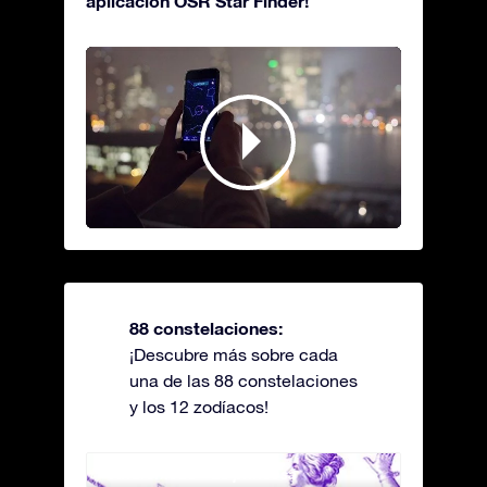
aplicación OSR Star Finder!
88 constelaciones:
¡Descubre más sobre cada
una de las 88 constelaciones
y los 12 zodíacos!
Andromeda - La princesa
Antli