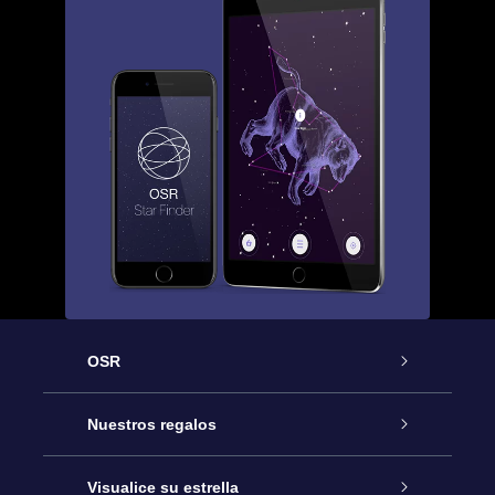
OSR
Atención
Nuestros regalos
Contáctanos
Regalo Estrella Online
Visualice su estrella