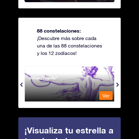
88 constelaciones:
¡Descubre más sobre cada
una de las 88 constelaciones
y los 12 zodíacos!
Andromeda - La princesa
Antli
encadenada
Ver
Ver
¡Visualiza tu estrella a