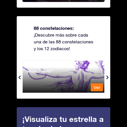
88 constelaciones:
¡Descubre más sobre cada
una de las 88 constelaciones
y los 12 zodíacos!
Andromeda - La princesa
Antli
encadenada
Ver
Ver
¡Visualiza tu estrella a