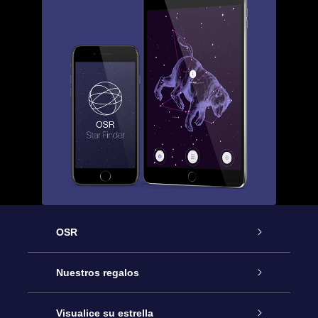
OSR
Atención
Nuestros regalos
Contáctanos
Regalo Estrella Online
Visualice su estrella