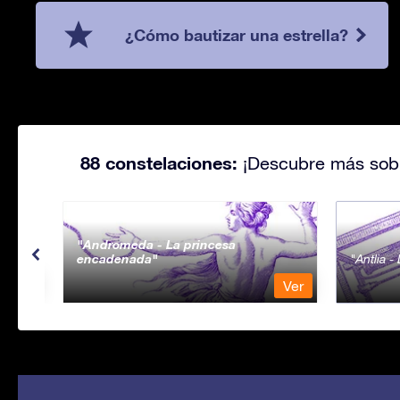
¿Cómo bautizar una estrella?
88 constelaciones:
¡Descubre más sobr
Andromeda - La princesa
encadenada
Antlia 
Ver
Ver