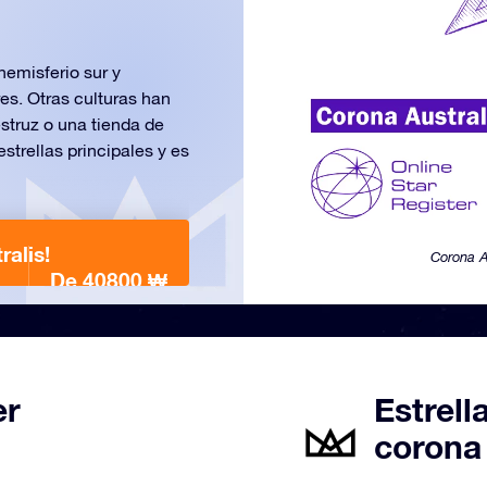
hemisferio sur y
es. Otras culturas han
struz o una tienda de
trellas principales y es
ralis!
Corona A
De 40800 ₩
er
Estrell
corona 