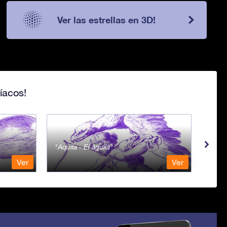
Ver las estrellas en 3D!
íacos!
Aquila - El águila
Aqua
Ver
Ver