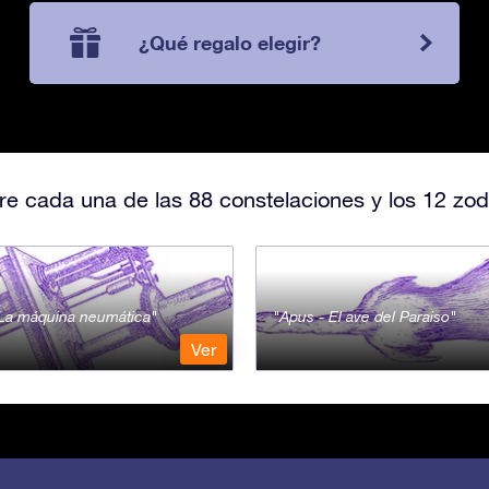
¿Qué regalo elegir?
e cada una de las 88 constelaciones y los 12 zod
- La máquina neumática
Apus - El ave del Paraiso
Ver