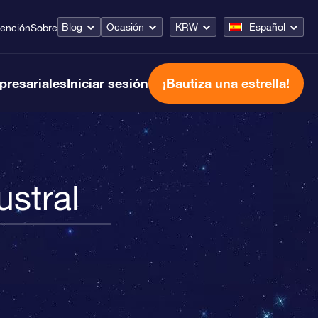
Blog
Ocasión
KRW
Español
tención
Sobre
presariales
Iniciar sesión
¡Bautiza una estrella!
stral