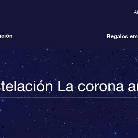
A
ación
Regalos em
telación La corona au