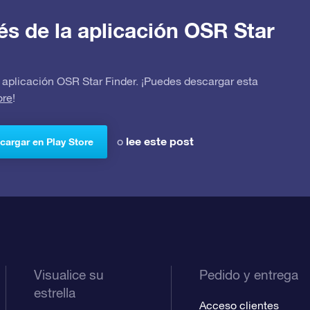
avés de la aplicación OSR Star
 la aplicación OSR Star Finder. ¡Puedes descargar esta
ore
!
lee este post
o
cargar en Play Store
Visualice su
Pedido y entrega
estrella
Acceso clientes