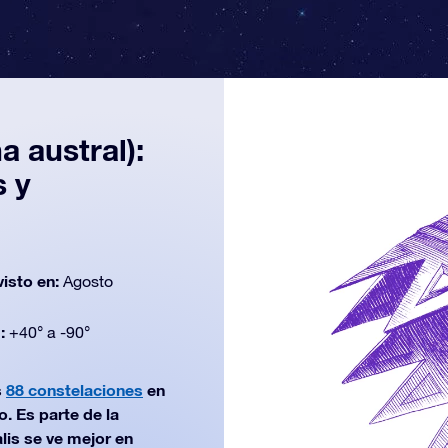
a austral):
s y
visto en:
Agosto
d:
+40° a -90°
s
88 constelaciones
en
. Es parte de la
lis se ve mejor en