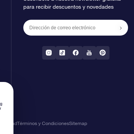
para recibir descuentos y novedades
ng
r
rivacidad
Términos y Condiciones
Sitemap