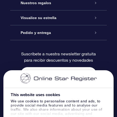
Atención
Nuestros regalos
Contáctanos
Regalo Estrella Online
Visualice su estrella
Blog
Paquete de Regalo OSR
Registro estelar
Pedido y entrega
Preguntas Más Frecuentes
Regalo Súper Estrella
Aplicación de Búsqueda de Estrella
Acceso clientes
Suscríbete a nuestra newsletter gratuita
para recibir descuentos y novedades
Reseñas
Tarjeta de Regalo OSR
Página de Estrella Personalizada
Información de Pago
Regalos empresariales
Un Millón de Estrellas
Información de Envío
Salvaestrellas OSR
Política de devolución
This website uses cookies
We use cookies to personalise content and ads, to
provide social media features and to analyse our
Aplicación de RV Llévame a las estrellas
Constelaciones
traffic. We also share information about your use of
our site with our social media, advertising and