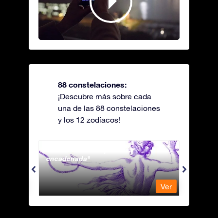
88 constelaciones:
¡Descubre más sobre cada
una de las 88 constelaciones
y los 12 zodíacos!
Andromeda - La princesa
Antli
encadenada
Ver
Ver