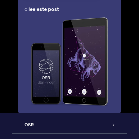
lee este post
o
OSR