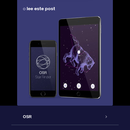
lee este post
o
OSR