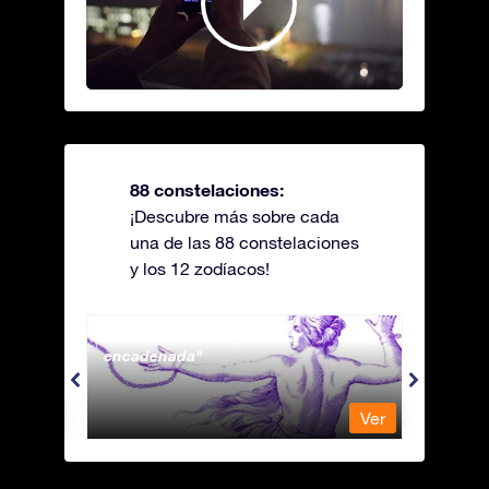
88 constelaciones:
¡Descubre más sobre cada
una de las 88 constelaciones
y los 12 zodíacos!
Andromeda - La princesa
Antli
encadenada
Ver
Ver