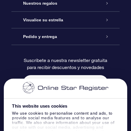
Atención
Nuestros regalos
Contáctanos
Regalo Estrella Online
Visualice su estrella
Blog
Paquete de Regalo OSR
Registro estelar
Pedido y entrega
Preguntas Más Frecuentes
Regalo Súper Estrella
Aplicación de Búsqueda de Estrella
Acceso clientes
Suscríbete a nuestra newsletter gratuita
para recibir descuentos y novedades
Reseñas
Tarjeta de Regalo OSR
Página de Estrella Personalizada
Información de Pago
Regalos empresariales
Un Millón de Estrellas
Información de Envío
Salvaestrellas OSR
Política de devolución
This website uses cookies
We use cookies to personalise content and ads, to
provide social media features and to analyse our
Aplicación de RV Llévame a las estrellas
Constelaciones
traffic. We also share information about your use of
our site with our social media, advertising and