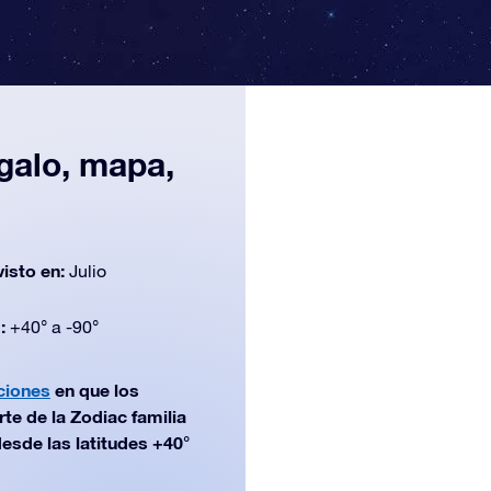
egalo, mapa,
n
visto en:
Julio
d:
+40° a -90°
ciones
en que los
te de la Zodiac familia
desde las latitudes +40°