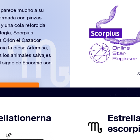
e parece mucho a su
armada con pinzas
 y una cola retorcida
ología, Scorpius
a Orión el Cazador
cia la diosa Artemisa,
s los animales salvajes
el signo de Escorpio son
S
De 2592 ₹
ellationerna
Estrell
escorpi