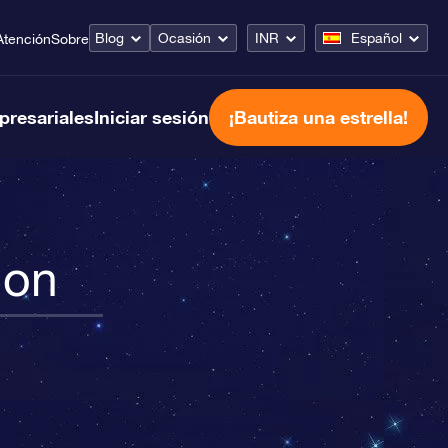
Blog
Ocasión
INR
Español
Atención
Sobre
presariales
Iniciar sesión
¡Bautiza una estrella!
ion