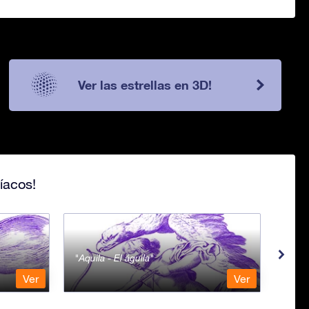
Ver las estrellas en 3D!
íacos!
Aquila - El águila
Aqua
Ver
Ver