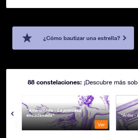
¿Cómo bautizar una estrella?
88 constelaciones:
¡Descubre más sobr
Andromeda - La princesa
encadenada
Antlia 
Ver
Ver