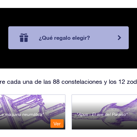
¿Qué regalo elegir?
e cada una de las 88 constelaciones y los 12 zod
- La máquina neumática
Apus - El ave del Paraiso
Ver