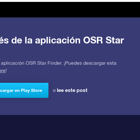
avés de la aplicación OSR Star
 la aplicación OSR Star Finder. ¡Puedes descargar esta
ore
!
lee este post
o
cargar en Play Store