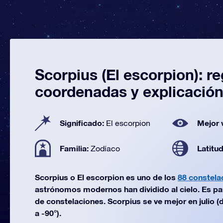
Scorpius (El escorpion): r
coordenadas y explicació
Significado:
Mejor 
El escorpion
Familia:
Latitu
Zodíaco
Scorpius o El escorpion es uno de los
88 constela
astrónomos modernos han dividido al cielo. Es par
de constelaciones. Scorpius se ve mejor en julio (
a -90°).