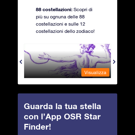
88 costellazioni:
Scopri di
più su ognuna delle 88
costellazioni e sulle 12
costellazioni dello zodiaco!
Andromeda - La fanciulla in catene
Antli
alizza
Visualizza
Guarda la tua stella
con l’App OSR Star
Finder!