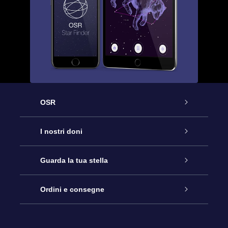
OSR
Assistenza
I nostri doni
Contattaci
Online Star Gift
Guarda la tua stella
Blog
Pacchetto regalo OSR
Registro stellare
Ordini e consegne
Domande frequenti
Super Star Gift
App OSR Star Finder
Login Cliente