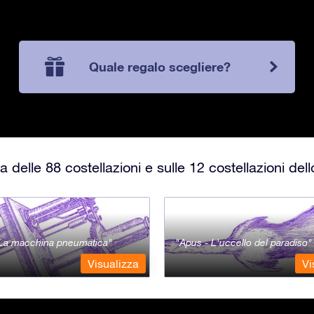
Quale regalo scegliere?
 delle 88 costellazioni e sulle 12 costellazioni del
- La macchina pneumatica
Apus - L'uccello del paradiso
Visualizza
Vi