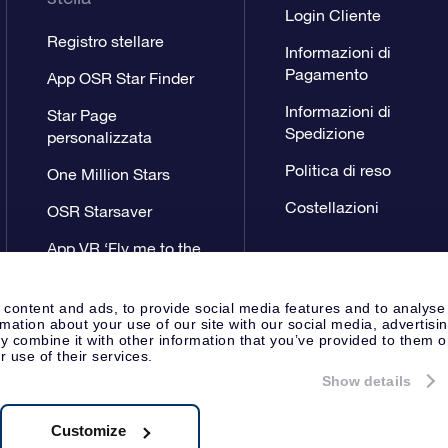
Login Cliente
Registro stellare
Informazioni di
Pagamento
App OSR Star Finder
Informazioni di
Star Page
Spedizione
personalizzata
Politica di reso
One Million Stars
Costellazioni
OSR Starsaver
App VR ‘Fly me to the
stars’
 content and ads, to provide social media features and to analyse
rmation about your use of our site with our social media, advertisi
 combine it with other information that you’ve provided to them o
r use of their services.
Show details
Pagina Stampa
Privacy
Termini 
Apeldoorn, The Netherlands
8.62.722B01
Customize