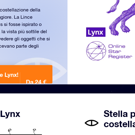
costellazione della
giore. La Lince
s si fosse ispirato o
 vista più sottile del
 vedere gli oggetti che si
acevano parte degli
e Lynx!
Da 24 €
 Lynx
Stella 
costell