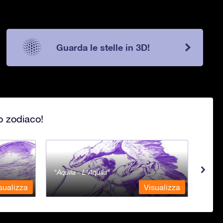
Guarda le stelle in 3D!
lo zodiaco!
Aquila - L'Aquila
Aqua
sualizza
Visualizza