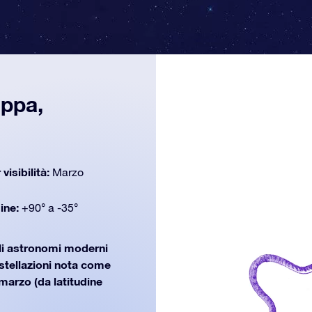
appa,
 visibilità:
Marzo
dine:
+90° a -35°
gli astronomi moderni
ostellazioni nota come
marzo (da latitudine