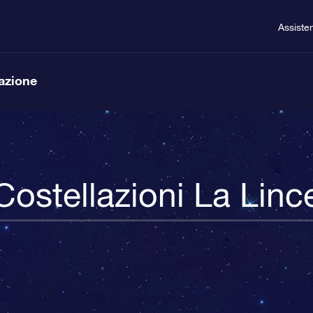
Assiste
lazione
Costellazioni La Linc