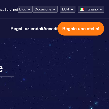
Blog
Occasione
EUR
Italiano
nza
Su di noi
Regali aziendali
Accedi
Regala una stella!
e