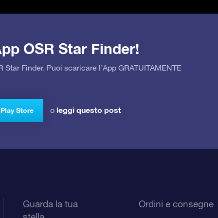
’App OSR Star Finder!
OSR Star Finder. Puoi scaricare l’App GRATUITAMENTE
leggi questo post
o
 Play Store
Guarda la tua
Ordini e consegne
stella