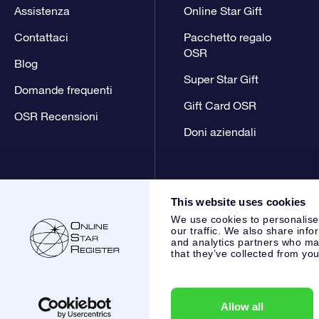
Assistenza
Online Star Gift
Contattaci
Pacchetto regalo
OSR
Blog
Super Star Gift
Domande frequenti
Gift Card OSR
OSR Recensioni
Doni aziendali
This website uses cookies
We use cookies to personalise
our traffic. We also share info
and analytics partners who may
that they’ve collected from you
Online Star Register BV
- Laan van de Maagd 83, 7324 BT 
,
Servizio Clienti:
help@osr.org
KVK: 60333553, VAT: NL 853
Allow all