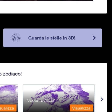
Guarda le stelle in 3D!
lo zodiaco!
Aquila - L'Aquila
Aqua
sualizza
Visualizza