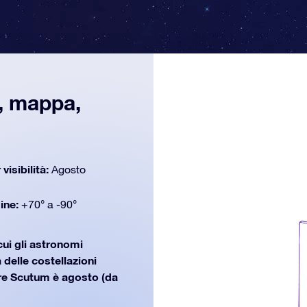
, mappa,
 visibilità:
Agosto
dine:
+70° a -90°
cui gli astronomi
 delle costellazioni
re Scutum è agosto (da