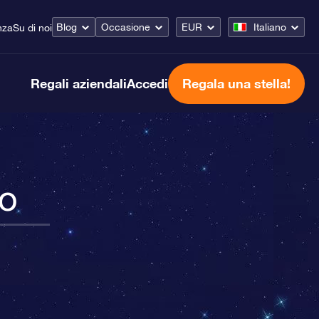
Blog
Occasione
EUR
Italiano
nza
Su di noi
Regali aziendali
Accedi
Regala una stella!
do