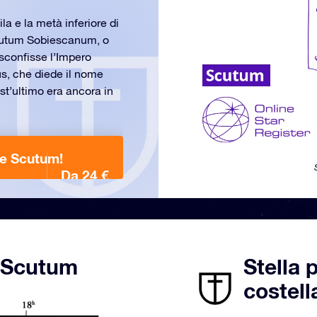
la e la metà inferiore di
Scutum Sobiescanum, o
 sconfisse l’Impero
us, che diede il nome
st’ultimo era ancora in
ne Scutum!
Da 24 €
e Scutum
Stella 
costel