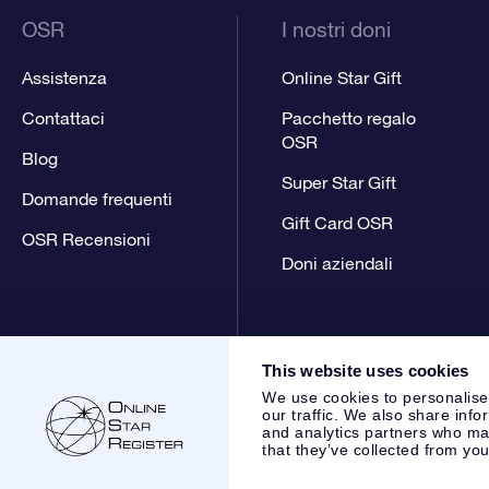
OSR
I nostri doni
Assistenza
Online Star Gift
Contattaci
Pacchetto regalo
OSR
Blog
Super Star Gift
Domande frequenti
Gift Card OSR
OSR Recensioni
Doni aziendali
This website uses cookies
We use cookies to personalise
our traffic. We also share info
and analytics partners who may
that they’ve collected from you
Online Star Register BV
- Laan van de Maagd 83, 7324 BT 