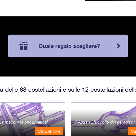
Quale regalo scegliere?
 delle 88 costellazioni e sulle 12 costellazioni del
- La macchina pneumatica
Apus - L'uccello del paradiso
Visualizza
Vi