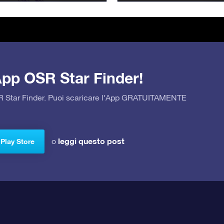
’App OSR Star Finder!
OSR Star Finder. Puoi scaricare l’App GRATUITAMENTE
leggi questo post
o
 Play Store