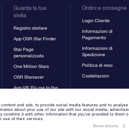
Guarda la tua
Ordini e consegne
stella
Login Cliente
Registro stellare
Informazioni di
Pagamento
App OSR Star Finder
Informazioni di
Star Page
Spedizione
personalizzata
Politica di reso
One Million Stars
Costellazioni
OSR Starsaver
App VR ‘Fly me to the
stars’
 content and ads, to provide social media features and to analyse
rmation about your use of our site with our social media, advertisi
 combine it with other information that you’ve provided to them o
r use of their services.
Show details
Pagina Stampa
Privacy
Termini 
Apeldoorn, The Netherlands