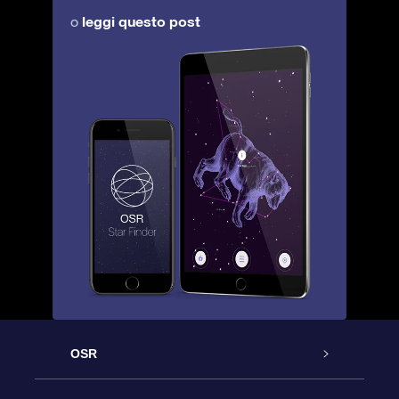
leggi questo post
o
OSR