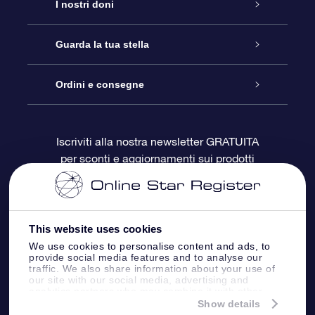
Assistenza
I nostri doni
Contattaci
Online Star Gift
Guarda la tua stella
Blog
Pacchetto regalo OSR
Registro stellare
Ordini e consegne
Domande frequenti
Super Star Gift
App OSR Star Finder
Login Cliente
Iscriviti alla nostra newsletter GRATUITA
per sconti e aggiornamenti sui prodotti
OSR Recensioni
Gift Card OSR
Star Page personalizzata
Informazioni di Pagamento
Doni aziendali
One Million Stars
Informazioni di Spedizione
This website uses cookies
OSR Starsaver
Politica di reso
We use cookies to personalise content and ads, to
provide social media features and to analyse our
traffic. We also share information about your use of
our site with our social media, advertising and
App VR ‘Fly me to the stars’
Costellazioni
analytics partners who may combine it with other
information that you’ve provided to them or that
Show details
they’ve collected from your use of their services.