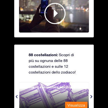
88 costellazioni:
Scopri di
più su ognuna delle 88
costellazioni e sulle 12
costellazioni dello zodiaco!
Antlia - La macchina pneumatica
Apus 
alizza
Visualizza