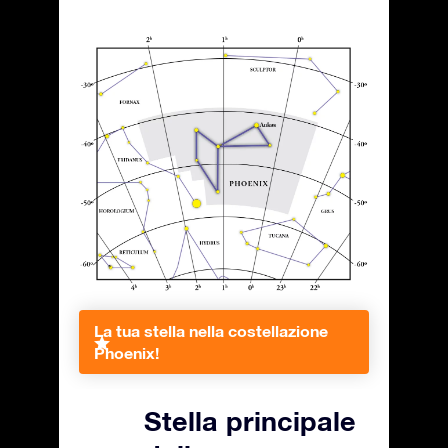
La tua stella nella costellazione
Phoenix!
Stella principale