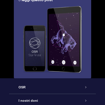
OSR
Assistenza
I nostri doni