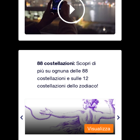
88 costellazioni:
Scopri di
più su ognuna delle 88
costellazioni e sulle 12
costellazioni dello zodiaco!
Andromeda - La fanciulla in catene
Antli
alizza
Visualizza