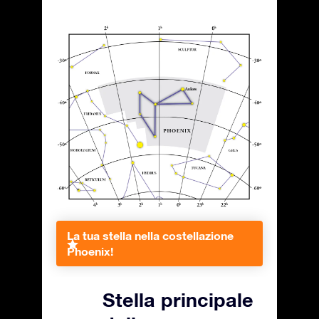
La tua stella nella costellazione
Phoenix!
Stella principale