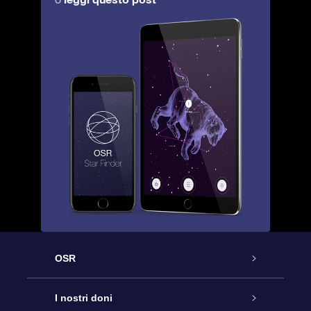
OSR
Assistenza
I nostri doni