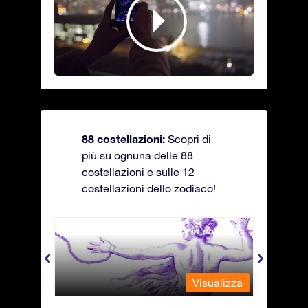
88 costellazioni:
Scopri di
più su ognuna delle 88
costellazioni e sulle 12
costellazioni dello zodiaco!
Andromeda - La fanciulla in catene
Antli
alizza
Visualizza