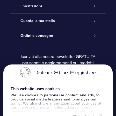
Assistenza
I nostri doni
Contattaci
Online Star Gift
Guarda la tua stella
Blog
Pacchetto regalo OSR
Registro stellare
Ordini e consegne
Domande frequenti
Super Star Gift
App OSR Star Finder
Login Cliente
Iscriviti alla nostra newsletter GRATUITA
per sconti e aggiornamenti sui prodotti
OSR Recensioni
Gift Card OSR
Star Page personalizzata
Informazioni di Pagamento
Doni aziendali
One Million Stars
Informazioni di Spedizione
This website uses cookies
OSR Starsaver
Politica di reso
We use cookies to personalise content and ads, to
provide social media features and to analyse our
traffic. We also share information about your use of
our site with our social media, advertising and
App VR ‘Fly me to the stars’
Costellazioni
analytics partners who may combine it with other
information that you’ve provided to them or that