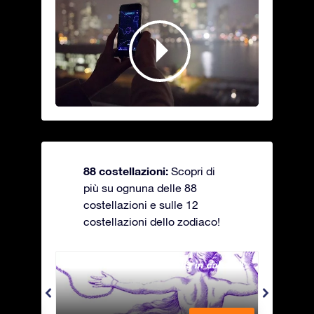
88 costellazioni:
Scopri di
più su ognuna delle 88
costellazioni e sulle 12
costellazioni dello zodiaco!
Andromeda - La fanciulla in catene
Antli