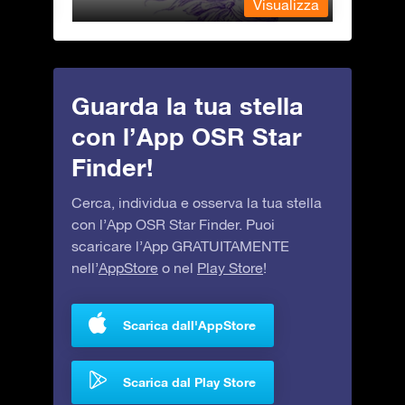
alizza
Visualizza
Guarda la tua stella
con l’App OSR Star
Finder!
Cerca, individua e osserva la tua stella
con l’App OSR Star Finder. Puoi
scaricare l’App GRATUITAMENTE
nell’
AppStore
o nel
Play Store
!
Scarica dall'AppStore
Scarica dal Play Store