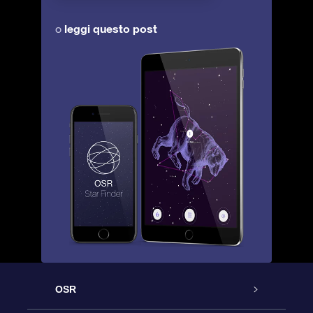
leggi questo post
o
OSR