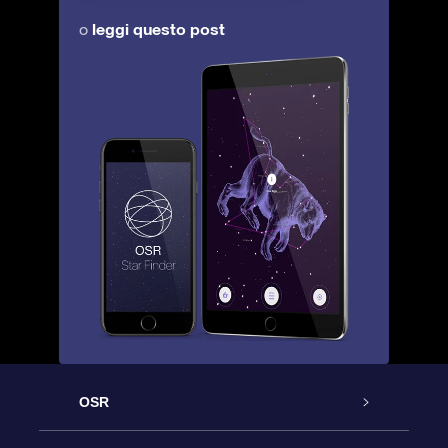
leggi questo post
o
OSR