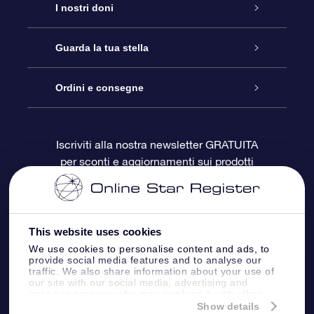
Assistenza
I nostri doni
Contattaci
Online Star Gift
Guarda la tua stella
Blog
Pacchetto regalo OSR
Registro stellare
Ordini e consegne
Domande frequenti
Super Star Gift
App OSR Star Finder
Login Cliente
Iscriviti alla nostra newsletter GRATUITA
per sconti e aggiornamenti sui prodotti
OSR Recensioni
Gift Card OSR
Star Page personalizzata
Informazioni di Pagamento
Doni aziendali
One Million Stars
Informazioni di Spedizione
This website uses cookies
OSR Starsaver
Politica di reso
We use cookies to personalise content and ads, to
provide social media features and to analyse our
traffic. We also share information about your use of
our site with our social media, advertising and
App VR ‘Fly me to the stars’
Costellazioni
analytics partners who may combine it with other
information that you’ve provided to them or that
Show details