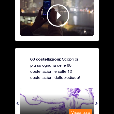
88 costellazioni:
Scopri di
più su ognuna delle 88
costellazioni e sulle 12
costellazioni dello zodiaco!
Andromeda - La fanciulla in catene
Antli
alizza
Visualizza