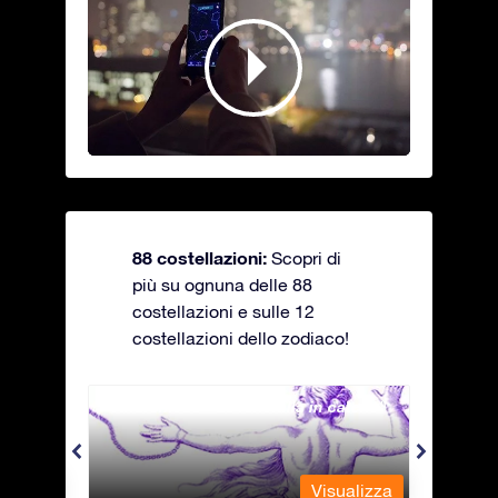
88 costellazioni:
Scopri di
più su ognuna delle 88
costellazioni e sulle 12
costellazioni dello zodiaco!
Andromeda - La fanciulla in catene
Antli
alizza
Visualizza