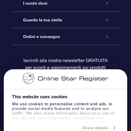
Assistenza
I nostri doni
Contattaci
Online Star Gift
Guarda la tua stella
Blog
Pacchetto regalo OSR
Registro stellare
Ordini e consegne
Domande frequenti
Super Star Gift
App OSR Star Finder
Login Cliente
Iscriviti alla nostra newsletter GRATUITA
per sconti e aggiornamenti sui prodotti
OSR Recensioni
Gift Card OSR
Star Page personalizzata
Informazioni di Pagamento
Doni aziendali
One Million Stars
Informazioni di Spedizione
This website uses cookies
OSR Starsaver
Politica di reso
We use cookies to personalise content and ads, to
provide social media features and to analyse our
traffic. We also share information about your use of
our site with our social media, advertising and
App VR ‘Fly me to the stars’
Costellazioni
analytics partners who may combine it with other
information that you’ve provided to them or that
Show details