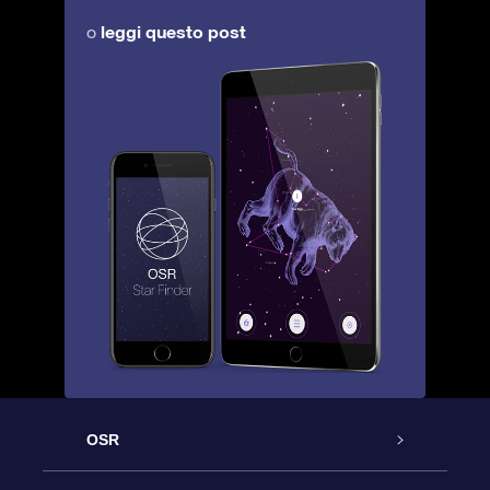
leggi questo post
o
OSR