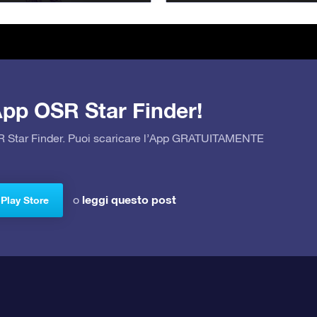
’App OSR Star Finder!
OSR Star Finder. Puoi scaricare l’App GRATUITAMENTE
leggi questo post
o
 Play Store