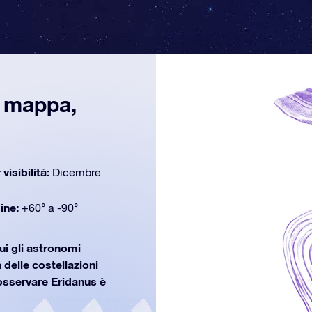
, mappa,
 visibilità:
Dicembre
dine:
+60° a -90°
ui gli astronomi
 delle costellazioni
osservare Eridanus è