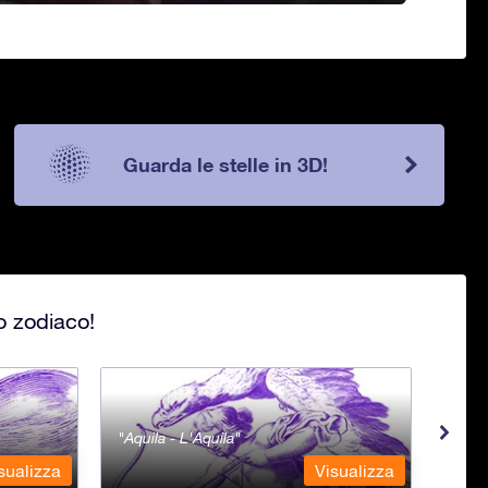
Guarda le stelle in 3D!
lo zodiaco!
Aquila - L'Aquila
Aqua
sualizza
Visualizza