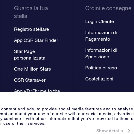
Guarda la tua
Ordini e consegne
stella
Login Cliente
Registro stellare
Informazioni di
Pagamento
App OSR Star Finder
Informazioni di
Star Page
Spedizione
personalizzata
Politica di reso
One Million Stars
Costellazioni
OSR Starsaver
App VR ‘Fly me to the
stars’
 content and ads, to provide social media features and to analyse
rmation about your use of our site with our social media, advertisi
 combine it with other information that you’ve provided to them o
r use of their services.
Show details
Pagina Stampa
Privacy
Termini 
Apeldoorn, The Netherlands