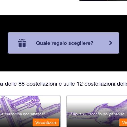
Quale regalo scegliere?
 delle 88 costellazioni e sulle 12 costellazioni del
- La macchina pneumatica
Apus - L'uccello del paradiso
Visualizza
Vi