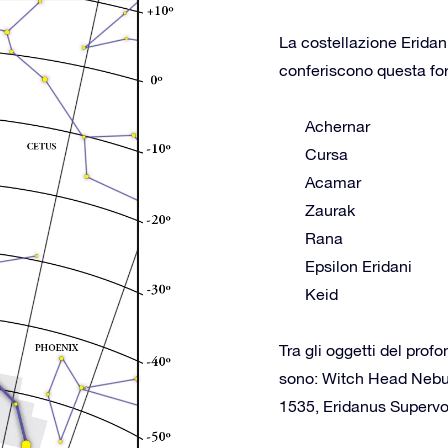
La costellazione Eridan
conferiscono questa form
Achernar
Cursa
Acamar
Zaurak
Rana
Epsilon Eridani
Keid
Tra gli oggetti del prof
sono: Witch Head Nebu
1535, Eridanus Superv