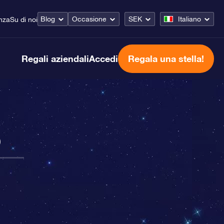
Blog
Occasione
SEK
Italiano
nza
Su di noi
Regali aziendali
Accedi
Regala una stella!
o