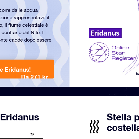
corre dalle acqua
azione rappresentava il
, il fiume celestiale è
ontrario del Nilo. I
tonte cadde dopo essere
ne Eridanus!
E
Da 271 kr
 Eridanus
Stella 
costell